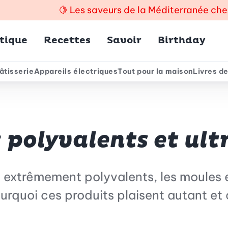
🍋
Les saveurs de la Méditerranée che
incipal
tique
Recettes
Savoir
Birthday
âtisserie
Appareils électriques
Tout pour la maison
Livres de
e
: polyvalents et ul
r et extrêmement polyvalents, les moules 
urquoi ces produits plaisent autant et 