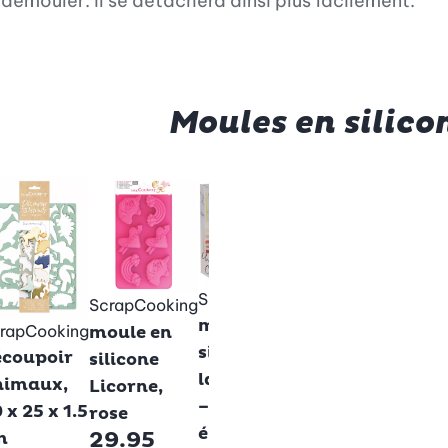
 démouler: il se détachera ainsi plus facilement.
Moules en silico
Zenker
Moule
cœur
fourr
Betty Bossi
silico
ScrapCooking
Moule à
ScrapCooking
– 2 pc
moule en
étoiles
rapCooking
moule en
29.9
silicone
bombées,
écoupoir
silicone
layer Cake
silicone
nimaux,
Licorne,
– 5
25.95
 x 25 x 1.5
rose
éléments
29.95
m