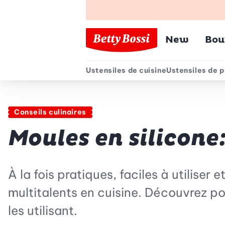
Menu pr
New
Bou
Ustensiles de cuisine
Ustensiles de p
Menu secondair
Conseils culinaires
Moules en silicone
À la fois pratiques, faciles à utilise
multitalents en cuisine. Découvrez po
les utilisant.