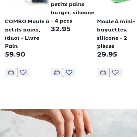
petits pains
burger, silicone
Betty Bossi
Betty Bossi
- 4 pces
COMBO Moule à
Moule à mini-
32.95
petits pains,
baguettes,
(duo) + Livre
silicone - 2
Pain
pièces
59.90
29.95
Ajouter au panier
Ajouter à la liste de souhaits.
Ajouter au panier
Ajouter à la liste de souhaits.
Ajouter au panier
Ajouter à la 