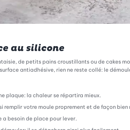
e au silicone
antaisie, de petits pains croustillants ou de cakes m
 surface antiadhésive, rien ne reste collé: le démoul
une plaque: la chaleur se répartira mieux.
nsi remplir votre moule proprement et de façon bien 
e a besoin de place pour lever.