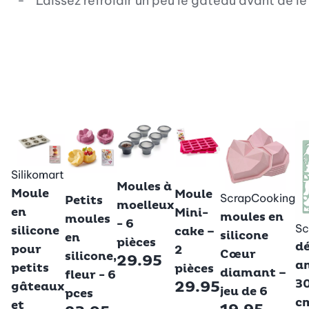
Laissez refroidir un peu le gâteau avant de le
Betty Bossi
Silikomart
Betty Bossi
Betty Bossi
Moules à
Moule
Moule
ScrapCooking
Petits
moelleux
en
Mini-
moules en
moules
- 6
Sc
silicone
cake –
silicone
en
pièces
d
pour
2
Cœur
silicone,
29.95
a
petits
pièces
diamant –
fleur - 6
30
29.95
gâteaux
jeu de 6
pces
c
et