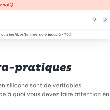
z soi
🍋
Mes favo
Mo
 cuisine
Abos
Summersale jusqu'à -75%
tra-pratiques
en silicone sont de véritables
ce à quoi vous devez faire attention en