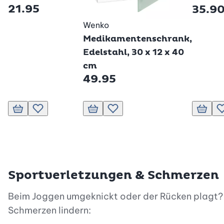
21.95
35.9
Wenko
Medikamentenschrank,
Edelstahl, 30 x 12 x 40
cm
49.95
In den Warenkorb
Zur Wunschliste hinzufügen
In den Warenkorb
Zur Wunschliste hinzufügen
In den
Sportverletzungen & Schmerzen
Beim Joggen umgeknickt oder der Rücken plagt? M
Schmerzen lindern: