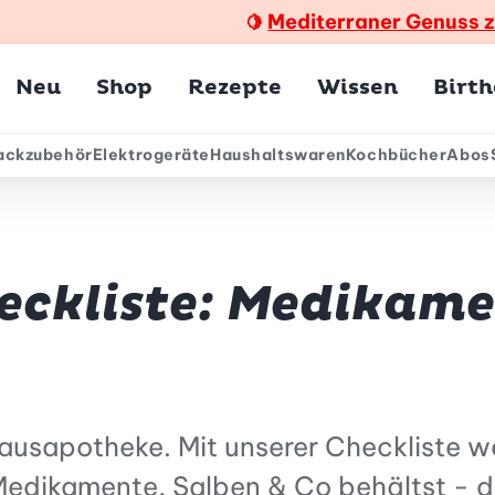
Mediterraner Genuss 
🍋
Hauptmenü
Neu
Shop
Rezepte
Wissen
Birt
ackzubehör
Elektrogeräte
Haushaltswaren
Kochbücher
Abos
ärmenü
kliste: Medikamen
ausapotheke. Mit unserer Checkliste we
edikamente, Salben & Co behältst - dam