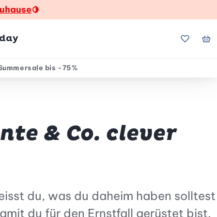
zuhause
🍋
hday
Meine Fa
Me
Summersale bis -75%
te & Co. clever
isst du, was du daheim haben solltest
it du für den Ernstfall gerüstet bist.