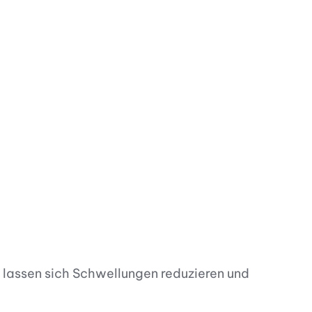
n
arenkorb
ur Wunschliste hinzufügen
In den Warenkorb
Zur Wunschliste hinzufügen
 lassen sich Schwellungen reduzieren und