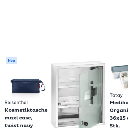
Neu
Tatay
Reisenthel
Medik
Kosmetiktasche
Organi
maxi case,
36x25 
twist navy
Stk.