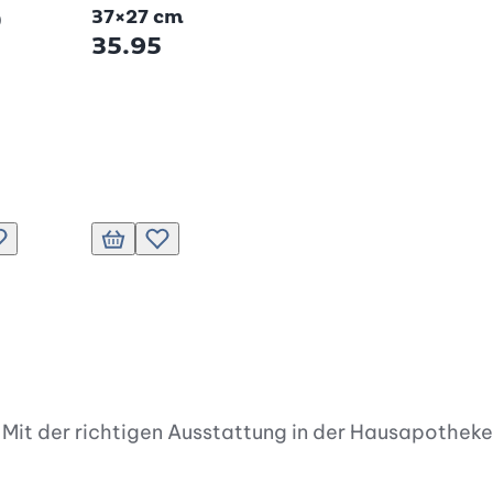
23.95
37×27 cm
0
35.95
 Warenkorb
Zur Wunschliste hinzufügen
In den Warenkorb
Zur Wunschliste hinzufügen
In den Warenkorb
Zur Wunschliste hinzufüge
In den W
Z
it der richtigen Ausstattung in der Hausapotheke