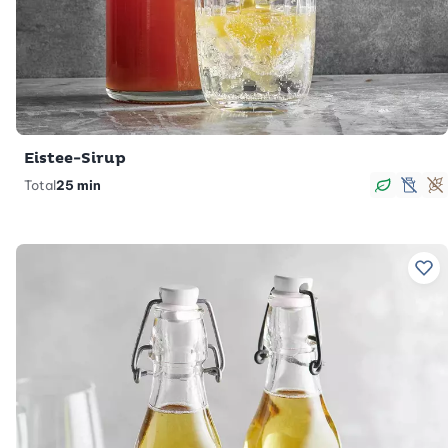
Eistee-Sirup
Total
25 min
vegan
lacto
g
Zu 