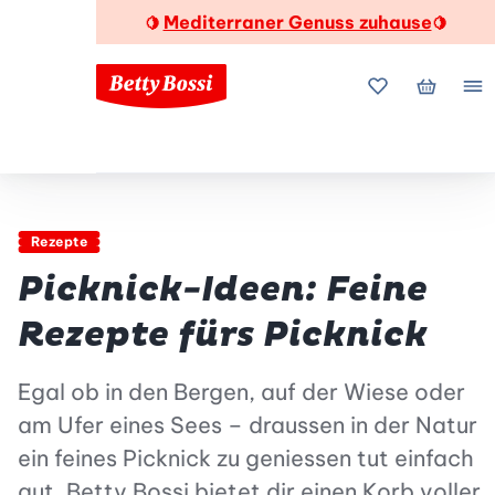
Mediterraner Genuss zuhause
🍋
🍋
Meine Favorite
Mein Wa
Me
Rezepte
Picknick-Ideen: Feine
Rezepte fürs Picknick
Egal ob in den Bergen, auf der Wiese oder
am Ufer eines Sees – draussen in der Natur
ein feines Picknick zu geniessen tut einfach
gut. Betty Bossi bietet dir einen Korb voller