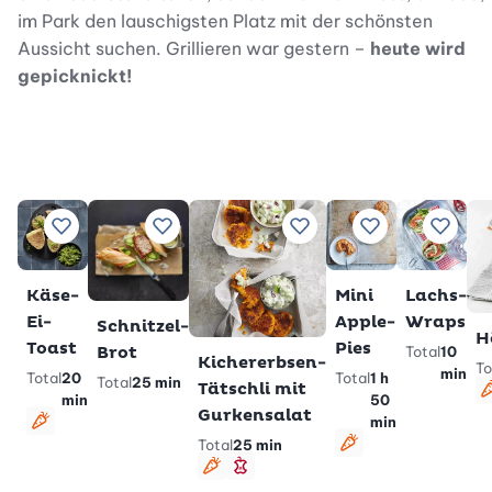
im Park den lauschigsten Platz mit der schönsten
Aussicht suchen. Grillieren war gestern –
heute wird
gepicknickt!
Zu Lieblingsrezepten hinzufügen
Zu Lieblingsrezepten hinzufügen
Zu Lieblingsrezepten hin
Zu Lieblingsrez
Zu Lie
Käse-
Mini
Lachs-
Ei-
Apple-
Wraps
Schnitzel-
H
Toast
Pies
Brot
Total
10
Kichererbsen-
To
min
Total
20
Total
1 h
Total
25 min
Tätschli mit
min
50
Gurkensalat
min
vegetarisch
Total
25 min
vegetarisch
vegetarisch
schlank