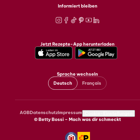
Informiert bleiben
Instagram
Facebook
TikTok
Pinterest
Youtube
LinkedIn
Jetzt Rezepte-App herunterladen
Sprache wechseln
Deutsch
Français
AGB
Datenschutz
Impressum
Metanavigation
Cookie-Einstellungen
© Betty Bossi – Mach was dir schmeckt