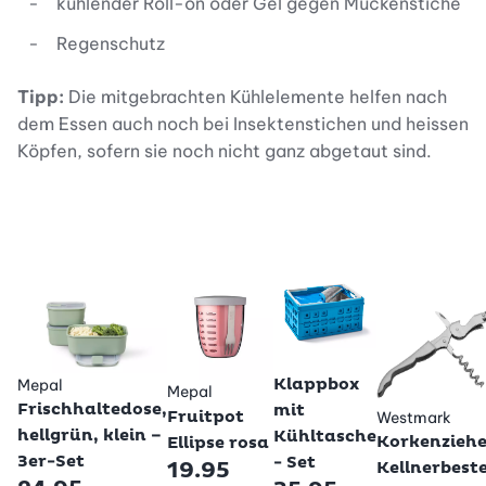
kühlender Roll-on oder Gel gegen Mückenstiche
Regenschutz
Tipp:
Die mitgebrachten Kühlelemente helfen nach
dem Essen auch noch bei Insektenstichen und heissen
Köpfen, sofern sie noch nicht ganz abgetaut sind.
Betty Bossi
Klappbox
Mepal
Mepal
Frischhaltedose,
mit
Fruitpot
Westmark
hellgrün, klein –
Kühltasche
Korkenzieh
Ellipse rosa
3er-Set
- Set
19.95
Kellnerbest