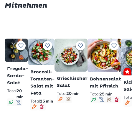
Mitnehmen
Zu Lieblingsrezepten hinzufügen
Zu Lieblingsrezepten hinzufügen
Zu Lieblingsrezepten hin
Zu Liebl
Fregola-
Broccoli-
P
Sarda-
Griechischer
Tomaten-
Bohnensalat
Kic
Salat
Salat
Salat mit
mit Pfirsich
Sal
Total
20
Feta
Total
20 min
Total
25 min
min
Tota
Total
25 min
vegetarisch
glutenfrei
vegan
lactosefrei
glutenfrei
schlan
vegan
lactosefrei
v
vegetarisch
schlank