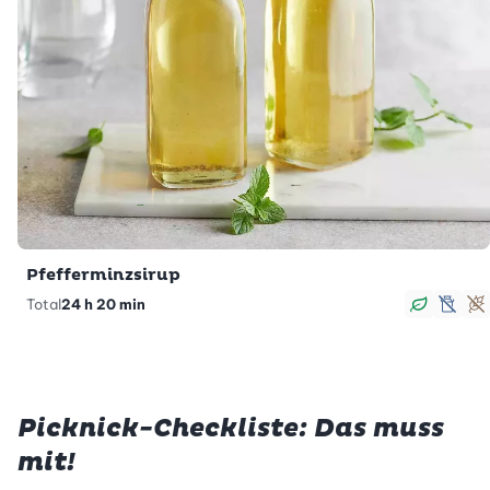
Pfefferminzsirup
Total
24 h 20 min
vegan
lacto
g
Picknick-Checkliste: Das muss
mit!