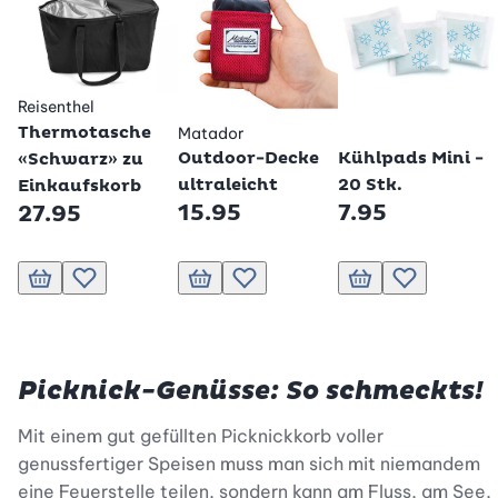
Reisenthel
Thermotasche
Matador
Betty Bossi
Outdoor-Decke
Kühlpads Mini -
«Schwarz» zu
ultraleicht
20 Stk.
Einkaufskorb
15.95
7.95
27.95
In den Warenkorb
Zur Wunschliste hinzufügen
In den Warenkorb
Zur Wunschliste hinzufügen
In den Warenkorb
Zur Wunschlis
Picknick-Genüsse: So schmeckts!
Mit einem gut gefüllten Picknickkorb voller
genussfertiger Speisen muss man sich mit niemandem
eine Feuerstelle teilen, sondern kann am Fluss, am See,