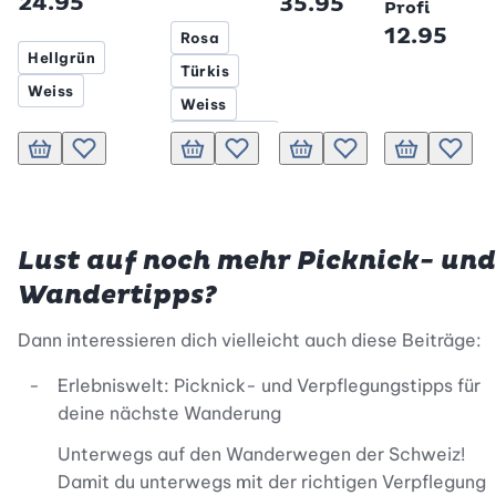
24.95
35.95
Profi
12.95
Rosa
Hellgrün
Türkis
Weiss
Weiss
Dunkelblau
In den Warenkorb
Zur Wunschliste hinzufügen
Rot
In den Warenkorb
Zur Wunschliste hinzufügen
In den Warenkorb
Zur Wunschliste hinzu
In den Waren
Zur Wu
Hellgrün
Lust auf noch mehr Picknick- und
Wandertipps?
Dann interessieren dich vielleicht auch diese Beiträge:
Erlebniswelt: Picknick- und Verpflegungstipps für
deine nächste Wanderung
Unterwegs auf den Wanderwegen der Schweiz!
Damit du unterwegs mit der richtigen Verpflegung