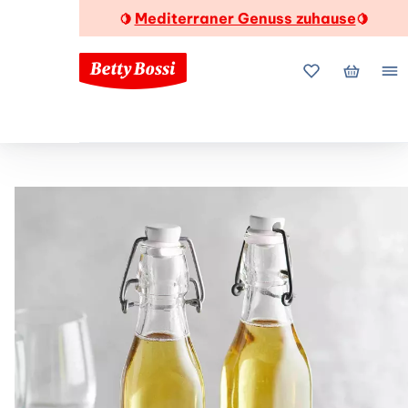
Mediterraner Genuss zuhause
🍋
🍋
Meine Favorite
Mein Wa
Me