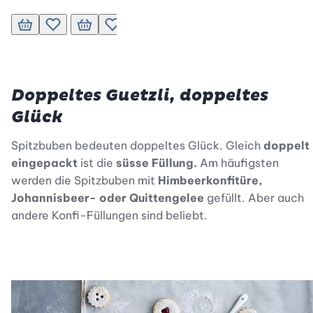
In den Warenkorb
Zur Wunschliste hinzufügen
In den Warenkorb
Zur Wunschliste hinzufügen
In den Warenkorb
Zur Wunschliste hinzufügen
In den Warenkorb
Zur Wunsch
Doppeltes Guetzli, doppeltes
Glück
Spitzbuben bedeuten doppeltes Glück. Gleich
doppelt
eingepackt
ist die
süsse Füllung.
Am häufigsten
werden die Spitzbuben mit
Himbeerkonfitüre,
Johannisbeer- oder Quittengelee
gefüllt. Aber auch
andere Konfi-Füllungen sind beliebt.