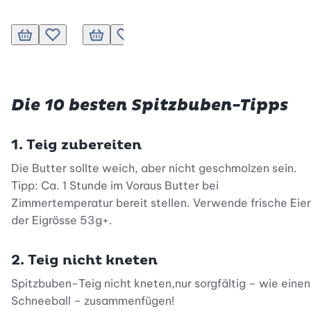
In den Warenkorb
Zur Wunschliste hinzufügen
In den Warenkorb
Zur Wunschliste hinzufügen
In den Warenkorb
Zur Wunschliste hinzufügen
In den Warenkor
Zur Wunsc
Die 10 besten Spitzbuben-Tipps
1. Teig zubereiten
Die Butter sollte weich, aber nicht geschmolzen sein.
Tipp: Ca. 1 Stunde im Voraus Butter bei
Zimmertemperatur bereit stellen. Verwende frische Eier
der Eigrösse 53g+.
2. Teig nicht kneten
Spitzbuben-Teig nicht kneten,nur sorgfältig – wie einen
Schneeball – zusammenfügen!