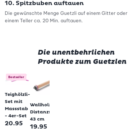
10. Spitzbuben auftauen
Die gewünschte Menge Guetzli auf einem Gitter oder
einem Teller ca. 20 Min. auftauen.
Die unentbehrlichen
Produkte zum Guetzlen
Gawol
Betty Bossi
Bestseller
Guetzlidose,
Guetzlidose,
Betty Bossi
Sichtfenster
Sichtfenster,
Teighölzli-
15x15 cm - 4
22×14.5 cm
Betty Bossi
Set mit
12.95
Stk.
Wallholz mit 4
Massstab
29.90
Distanzringen,
- 4er-Set
43 cm
20.95
19.95