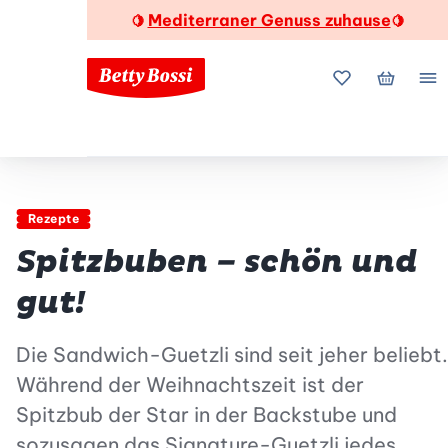
Mediterraner Genuss zuhause
🍋
🍋
Meine Favorite
Mein Wa
Me
Rezepte
Spitzbuben – schön und
gut!
Die Sandwich-Guetzli sind seit jeher beliebt.
Während der Weihnachtszeit ist der
Spitzbub der Star in der Backstube und
sozusagen das Signature-Guetzli jedes