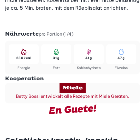
Hitze reduzieren. Koteletts bei mittlerer Hitze beidseitig 
je ca. 5 Min. braten, mit dem Rüeblisalat anrichten.
Nährwerte
pro Portion (1/4)
630 kcal
31 g
41 g
47 g
Energie
Fett
Kohlenhydrate
Eiweiss
Kooperation
Betty Bossi entwickelt alle Rezepte mit Miele Geräten.
En Guete!