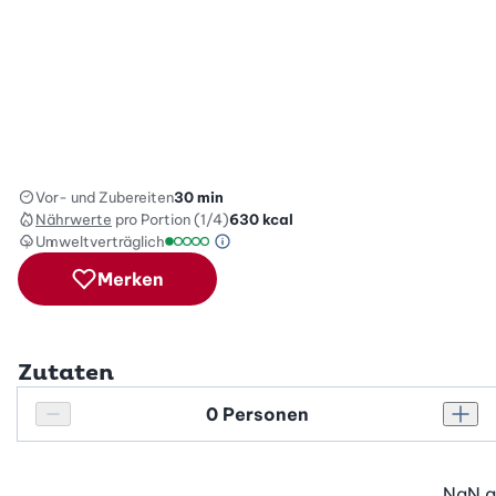
Vor- und Zubereiten
30 min
Nährwerte
pro Portion (1/4)
630
kcal
Umweltverträglich
Green Betty Skala Info
Umweltverträglichkeitsskala: 1 von 5
Merken
Zutaten
Personenanzahl
Personenanzahl verringern
Pers
NaN
g