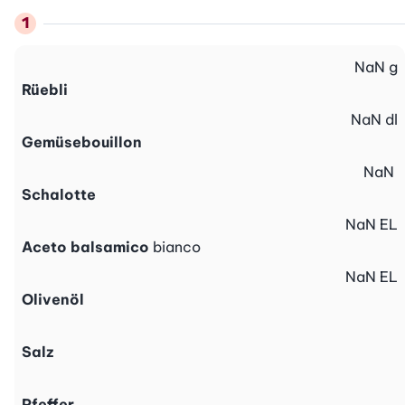
NaN
g
Rüebli
NaN
dl
Gemüsebouillon
NaN
Schalotte
NaN
EL
Aceto balsamico
bianco
NaN
EL
Olivenöl
Salz
Pfeffer