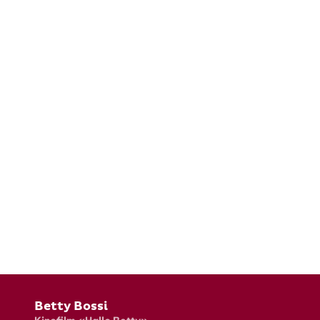
Fusszeile
Betty Bossi