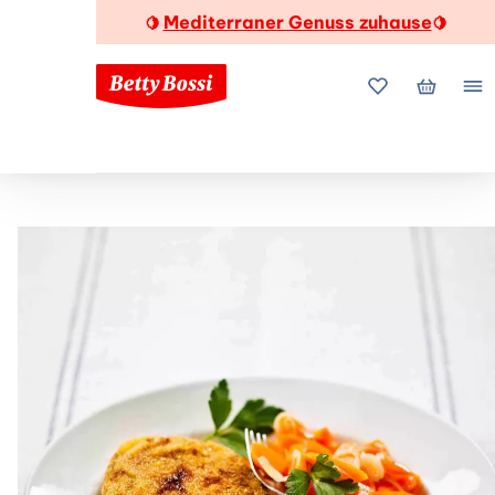
Mediterraner Genuss zuhause
🍋
🍋
Meine Favorite
Mein Wa
Me