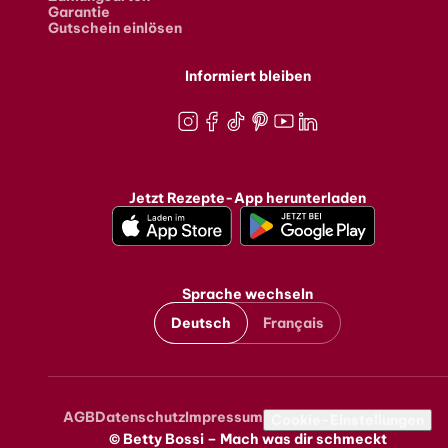
Garantie
Gutschein einlösen
Informiert bleiben
Instagram
Facebook
TikTok
Pinterest
Youtube
LinkedIn
Jetzt Rezepte-App herunterladen
Sprache wechseln
Deutsch
Français
AGB
Datenschutz
Impressum
Metanavigation
Cookie-Einstellungen
© Betty Bossi – Mach was dir schmeckt