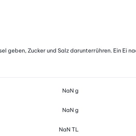
sel geben, Zucker und Salz darunterrühren. Ein Ei n
NaN
g
NaN
g
NaN
TL