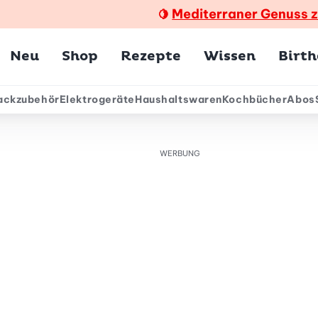
Mediterraner Genuss 
🍋
Hauptmenü
Neu
Shop
Rezepte
Wissen
Birt
ackzubehör
Elektrogeräte
Haushaltswaren
Kochbücher
Abos
ärmenü
WERBUNG