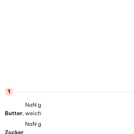
NaN
g
Butter
, weich
NaN
g
Zucker