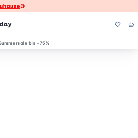
zuhause
🍋
hday
Meine Fa
Me
Summersale bis -75%