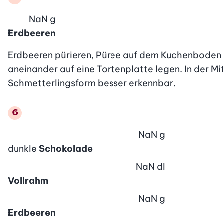
NaN
g
Erdbeeren
Erdbeeren pürieren, Püree auf dem Kuchenboden 
aneinander auf eine Tortenplatte legen. In der Mit
Schmetterlingsform besser erkennbar.
NaN
g
dunkle
Schokolade
NaN
dl
Vollrahm
NaN
g
Erdbeeren