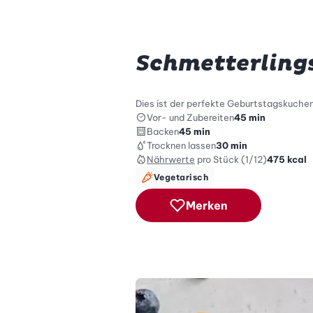
Schmetterling
Dies ist der perfekte Geburtstagskuchen
Vor- und Zubereiten
45 min
Backen
45 min
Trocknen lassen
30 min
Nährwerte
pro Stück (1/12)
475
kcal
Vegetarisch
Merken