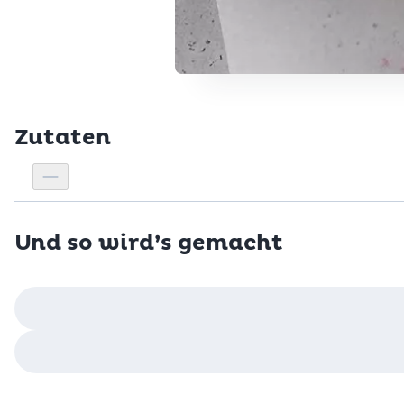
Zutaten
Personenanzahl
Personenanzahl verringern
Und so wird’s gemacht