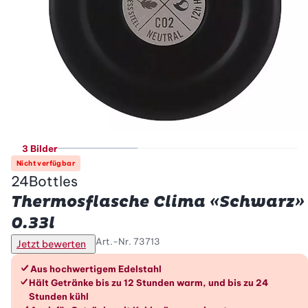
3 Bilder
Nicht verfügbar
24Bottles
Thermosflasche Clima «Schwarz»
0.33l
Art.-Nr.
73713
Jetzt bewerten
Die Vorteile im Überblick
Aus hochwertigem Edelstahl
Hält Getränke bis zu 12 Stunden warm, und bis zu 24
Stunden kühl