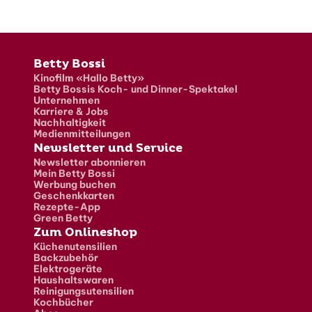
Fusszeile
Betty Bossi
Kinofilm «Hallo Betty»
Betty Bossis Koch- und Dinner-Spektakel
Unternehmen
Karriere & Jobs
Nachhaltigkeit
Medienmitteilungen
Newsletter und Service
Newsletter abonnieren
Mein Betty Bossi
Werbung buchen
Geschenkkarten
Rezepte-App
Green Betty
Zum Onlineshop
Küchenutensilien
Backzubehör
Elektrogeräte
Haushaltswaren
Reinigungsutensilien
Kochbücher