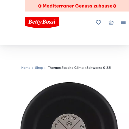
Mediterraner Genuss zuhause
🍋
🍋
Meine Favorite
Mein Wa
Me
Home
Shop
Thermosflasche Clima «Schwarz» 0.33l
Navigationspfad