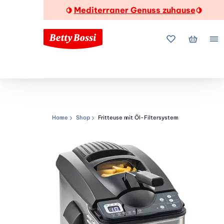
Mediterraner Genuss zuhause
🍋
🍋
Meine Favorite
Mein Wa
Me
Home
Shop
Fritteuse mit Öl-Filtersystem
Navigationspfad