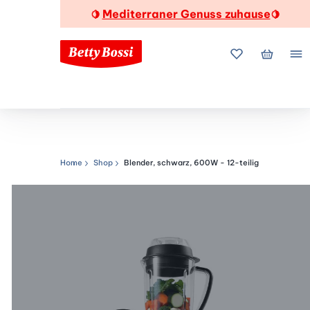
Mediterraner Genuss zuhause
🍋
🍋
Meine Favorite
Mein Wa
Me
Home
Shop
Blender, schwarz, 600W - 12-teilig
Navigationspfad