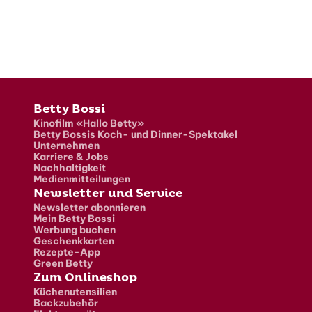
Fusszeile
Betty Bossi
Kinofilm «Hallo Betty»
Betty Bossis Koch- und Dinner-Spektakel
Unternehmen
Karriere & Jobs
Nachhaltigkeit
Medienmitteilungen
Newsletter und Service
Newsletter abonnieren
Mein Betty Bossi
Werbung buchen
Geschenkkarten
Rezepte-App
Green Betty
Zum Onlineshop
Küchenutensilien
Backzubehör