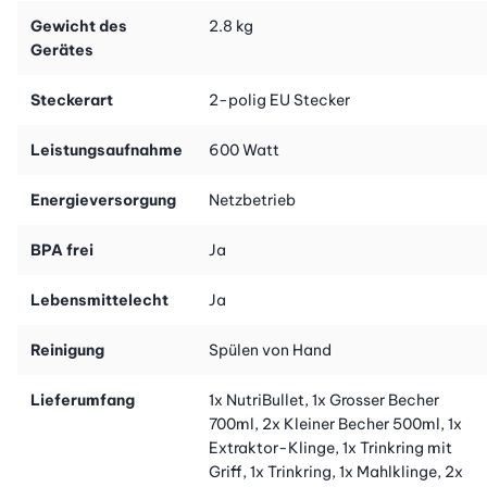
Richtungsweisendes, intuitives Design macht die Nutzung so
Gewicht des
2.8 kg
einfach wie noch nie. Drücken, drehen und mischen - so entsteht
Gerätes
im Handumdrehen dein eigenes Superfood.
Steckerart
2-polig EU Stecker
NutriBullet - Mehr als nur Smoothies!
Leistungsaufnahme
600 Watt
Der NutriBullet zaubert nicht nur einfache Smoothies, sondern
Energieversorgung
Netzbetrieb
einzigartig vitaminreiche NutriBlasts. Kreiere köstliche Suppen,
Dressings, Desserts, natürliche Eiscremes, Nussbutter, Dips und
BPA frei
Ja
vieles mehr - alles mit einem Gerät!
Lebensmittelecht
Ja
Pflegeleicht und hygienisch
Reinigung
Spülen von Hand
Alle Becher und Deckel sind spülmaschinengeeignet und können
Lieferumfang
1x NutriBullet, 1x Grosser Becher
auch von Hand gewaschen werden. Die Klingen reinigst du
700ml, 2x Kleiner Becher 500ml, 1x
einfach mit Seifenwasser, und die NutriBullet Motor Basis
Extraktor-Klinge, 1x Trinkring mit
wischst du mit einem feuchten Tuch ab.
Griff, 1x Trinkring, 1x Mahlklinge, 2x