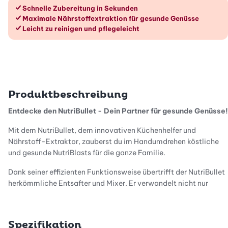
Die Vorteile im Überblick
Schnelle Zubereitung in Sekunden
Maximale Nährstoffextraktion für gesunde Genüsse
Leicht zu reinigen und pflegeleicht
Produktbeschreibung
Entdecke den NutriBullet - Dein Partner für gesunde Genüsse!
Mit dem NutriBullet, dem innovativen Küchenhelfer und
Nährstoff-Extraktor, zauberst du im Handumdrehen köstliche
und gesunde NutriBlasts für die ganze Familie.
Dank seiner effizienten Funktionsweise übertrifft der NutriBullet
herkömmliche Entsafter und Mixer. Er verwandelt nicht nur
Nahrung in Superfood, sondern extrahiert auch Vitamine und
wichtige Nährstoffe aus Schalen und Kernen. Kein Stück Obst
oder Gemüse wird verschwendet!
Spezifikation