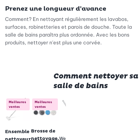
Prenez une longueur d'avance
Comment? En nettoyant régulièrement les lavabos,
surfaces, robinetteries et parois de douche. Toute la
salle de bains paraîtra plus ordonnée. Avec les bons
produits, nettoyer n'est plus une corvée.
Comment nettoyer sa
salle de bains
Betty Bossi
Betty Bo
Meilleures
Meilleures
ventes
ventes
Ensemble
Brosse 
de
joints
nettoyage
télesco
Betty Bossi
Betty Bossi
35.95
salle de
Brosse de
Ensemble
bain - jeu
Wenko
nettoyage,
nettoyeur