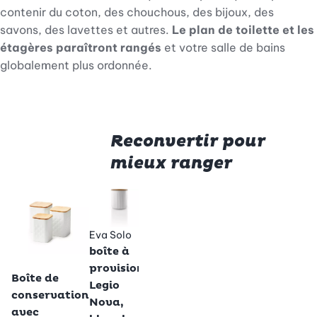
contenir du coton, des chouchous, des bijoux, des
savons, des lavettes et autres.
Le
plan de toilette et les
étagères paraîtront rangés
et votre salle de bains
globalement plus ordonnée.
Reconvertir pour
mieux ranger
Mepa
Betty Bossi
Bocaux de
boît
conservation
ran
Eva Solo
Leonardo
en verre, 5 dl
Modu
boîte à
boîte à
- 2 pièces
blan
Betty Bossi
provisions
provisions
Boîte de
25.95
jeu d
Legio
Forma X,
conservation
79.
Nova,
grise, 8 dl
avec
0.5 l
0.7 l