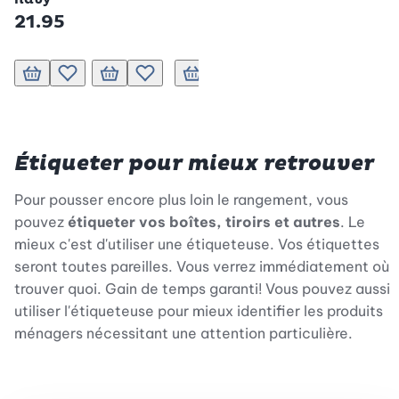
21.95
Ajouter au panier
Ajouter au panier
Ajouter à la liste de souhaits.
Ajouter au panier
Ajouter à la liste de souhaits.
Ajouter au panier
Ajouter à la liste de souhaits.
Ajouter à la liste de sou
Ajouter au p
Ajoute
Étiqueter pour mieux retrouver
Pour pousser encore plus loin le rangement, vous
pouvez
étiqueter vos boîtes, tiroirs et autres
. Le
mieux c'est d'utiliser une étiqueteuse. Vos étiquettes
seront toutes pareilles. Vous verrez immédiatement où
trouver quoi. Gain de temps garanti! Vous pouvez aussi
utiliser l'étiqueteuse pour mieux identifier les produits
ménagers nécessitant une attention particulière.