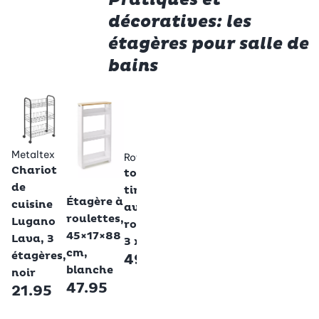
décoratives: les
étagères pour salle de
bains
Metaltex
Betty Bossi
Resserre
Étagère,
démontable
métal,
Fino, 3
extensible,
Metaltex
Rotho
étagères,
35-63 cm
Chariot
tour à
blanche
- 2 pièces
de
Betty Bossi
tiroirs
29.95
59.90
Étagère à
cuisine
avec
roulettes,
Lugano
roulettes,
45×17×88
Lava, 3
3 x 16l
cm,
étagères,
49.95
blanche
noir
47.95
21.95