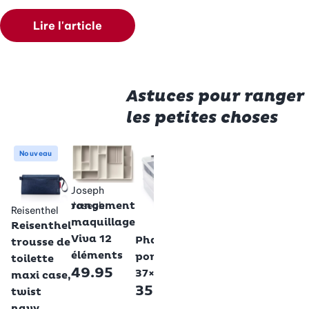
Lire l'article
Astuces pour ranger
les petites choses
Wenko
Umbra
Nouveau
Boîte
boîte de
avec
rangement
Joseph
tiroir
Moona,
Joseph
rangement
Reisenthel
Terra,
bois,
maquillage
Reisenthel
Betty Bossi
bambou
blanche
Viva 12
Pharmacie
trousse de
24.95
59.95
éléments
portable L,
toilette
49.95
37×27 cm
maxi case,
35.95
twist
navy