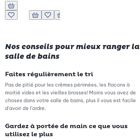
Ajouter au panier
Ajouter à la liste de souhaits.
Ajouter au panier
Ajouter à la liste de souhaits.
Ajouter au panier
Ajouter à la liste de souhaits.
Ajouter au panier
Ajouter à la liste de so
Ajouter au p
Ajoute
Nos conseils pour mieux ranger la
salle de bains
Faites régulièrement le tri
Pas de pitié pour les crèmes périmées, les flacons à
moitié vides et les vieilles brosses! Moins vous avez de
choses dans votre salle de bains, plus il vous est facile
d'avoir de l'ordre.
Gardez à portée de main ce que vous
utilisez le plus