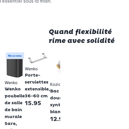
l'essentiel sous la main.
Quand flexibilité
rime avec solidité
Wenko
Metaltex
W
Nouveau
Patère de
Étagère
S
porte à
pour
d
Wenko
crochets
douche
p
Porte-
Celano,
Origin
Ol
serviettes
Wenko
Koziol
acier
Lava,
i
extensible,
Wenko
Bac de
6
inoxydable
noir
36-60 cm
poubelle
douche,
21.95
29.95
15.95
de salle
synthétique,
de bain
blanc
murale
12.95
Sare,