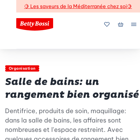
🍋
Les saveurs de la Méditerranée chez soi
🍋
Mes favoris
Mon pani
Me
Organisation
Salle de bains: un
rangement bien organisé
Dentifrice, produits de soin, maquillage:
dans la salle de bains, les affaires sont
nombreuses et l'espace restreint. Avec
quelques accessoires de rangement bien