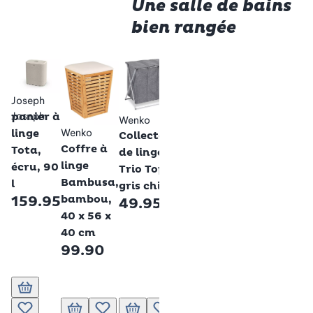
Une salle de bains
bien rangée
Joseph
Rot
Joseph
panier à
sy
linge
de 
Joseph
Tota,
25 
Joseph
panier à
Wenko
Rotho
écru, 90
tri
Wenko
linge
Collecteur
Boîte de
59
l
Coffre à
Tota,
de linge
rangement
149.95
linge
écru, 90
Trio Top,
Maloja,
Bambusa,
l
gris chiné
blanche,
90 l
bambou,
159.95
49.95
25l
40 x 56 x
60 l
29.95
40 cm
99.90
25 l
12 l
20 l
40 l
Ajouter au panier
Ajouter au pa
A