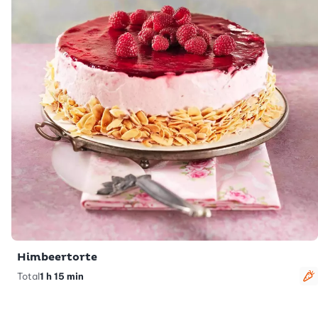
Himbeertorte
Total
1 h 15 min
v