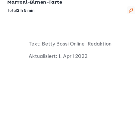
Marroni-Birnen-Tarte
Total
2 h 5 min
v
Text: Betty Bossi Online-Redaktion
Aktualisiert: 1. April 2022