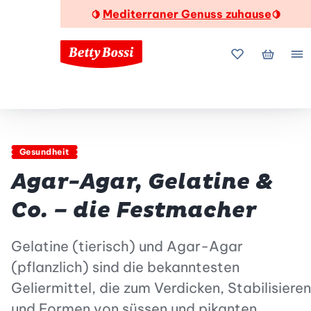
Mediterraner Genuss zuhause
🍋
🍋
Meine Favorite
Mein Wa
Me
Gesundheit
Agar-Agar, Gelatine &
Co. – die Festmacher
Gelatine (tierisch) und Agar-Agar
(pflanzlich) sind die bekanntesten
Geliermittel, die zum Verdicken, Stabilisieren
und Formen von süssen und pikanten