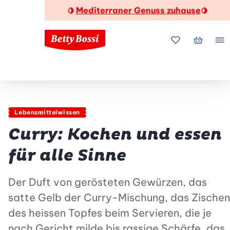
Mediterraner Genuss zuhause
🍋
🍋
Meine Favorite
Mein Wa
Me
Lebensmittelwissen
Curry: Kochen und essen
für alle Sinne
Der Duft von gerösteten Gewürzen, das
satte Gelb der Curry-Mischung, das Zischen
des heissen Topfes beim Servieren, die je
nach Gericht milde bis rassige Schärfe, das