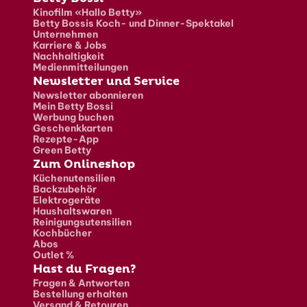
Fusszeile
Kinofilm «Hallo Betty»
Betty Bossis Koch- und Dinner-Spektakel
Unternehmen
Karriere & Jobs
Nachhaltigkeit
Medienmitteilungen
Newsletter und Service
Newsletter abonnieren
Mein Betty Bossi
Werbung buchen
Geschenkkarten
Rezepte-App
Green Betty
Zum Onlineshop
Küchenutensilien
Backzubehör
Elektrogeräte
Haushaltswaren
Reinigungsutensilien
Kochbücher
Abos
Outlet %
Hast du Fragen?
Fragen & Antworten
Bestellung erhalten
Versand & Retouren