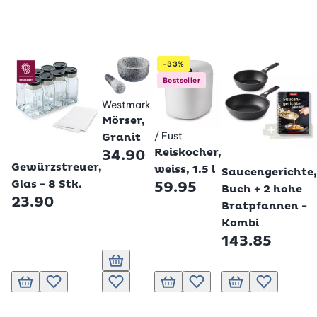
-33%
Bestseller
Westmark
Mörser,
/ Fust
Granit
Betty Bossi
Reiskocher,
34.90
Betty Bossi
Betty Bossi
Gewürzstreuer,
weiss, 1.5 l
Saucengerichte,
Glas - 8 Stk.
59.95
Buch + 2 hohe
23.90
Bratpfannen -
Kombi
143.85
In den Warenkorb
In den Warenkorb
Zur Wunschliste hinzufügen
Zur Wunschliste hinzufügen
In den Warenkorb
Zur Wunschliste hinzufügen
In den Warenkorb
Zur Wunschli