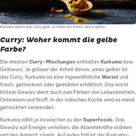
Kurkuma macht das Curry gelb: Je höher der Anteil, desto gelber.
Curry: Woher kommt die gelbe
Farbe?
Die meisten
Curry-Mischungen
enthalten
Kurkuma
bzw.
Gelbwurz. Je grösser der Anteil davon, umso gelber ist
das Curry. Kurkuma ist eine ingwerähnliche
Wurzel
und
frisch, getrocknet oder gemahlen erhältlich. Das leicht
bittere Gewürz dient auch zum Färben von Lebensmitteln,
Ostereiern und Stoff. In der indischen Küche wird es meist
getrocknet verwendet.
Kurkuma zählt ja inzwischen zu den
Superfoods.
Das
Gewürz soll Energie verleihen, die Abwehrkräfte stärken
und den Appetit zügeln. Auf jeden Fall ist der Kurkuma-