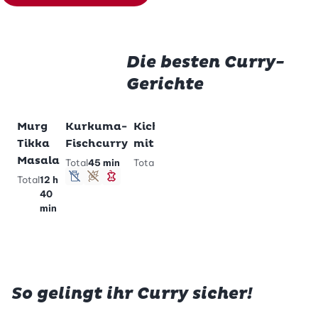
Die besten Curry-
Gerichte
Murg
Kurkuma-
Kichererbsencurry
Kartoffel-
Zu Lieblingsrezepten hinzufügen
Zu Lieblingsrezepten hinzufügen
Zu Lieblingsrezep
Zu Li
Tikka
Fischcurry
mit Paneer
Curry
Masala
Total
45 min
Total
30 min
Total
35 min
low carb
schlank
Total
12 h
lactosefrei
glutenfrei
schlank
vegetarisc
lactose
glut
40
schlank
min
So gelingt ihr Curry sicher!