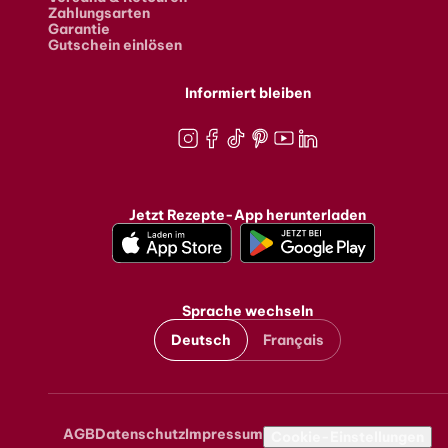
Zahlungsarten
Garantie
Gutschein einlösen
Informiert bleiben
Instagram
Facebook
TikTok
Pinterest
Youtube
LinkedIn
Jetzt Rezepte-App herunterladen
Sprache wechseln
Deutsch
Français
AGB
Datenschutz
Impressum
Metanavigation
Cookie-Einstellungen