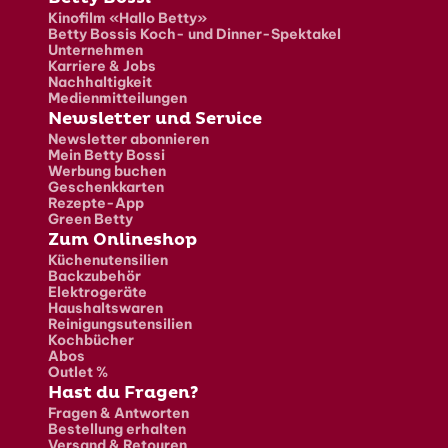
Fusszeile
Kinofilm «Hallo Betty»
Betty Bossis Koch- und Dinner-Spektakel
Unternehmen
Karriere & Jobs
Nachhaltigkeit
Medienmitteilungen
Newsletter und Service
Newsletter abonnieren
Mein Betty Bossi
Werbung buchen
Geschenkkarten
Rezepte-App
Green Betty
Zum Onlineshop
Küchenutensilien
Backzubehör
Elektrogeräte
Haushaltswaren
Reinigungsutensilien
Kochbücher
Abos
Outlet %
Hast du Fragen?
Fragen & Antworten
Bestellung erhalten
Versand & Retouren