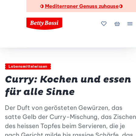
Mediterraner Genuss zuhause
🍋
🍋
Meine Favorite
Mein Wa
Me
Lebensmittelwissen
Curry: Kochen und essen
für alle Sinne
Der Duft von gerösteten Gewürzen, das
satte Gelb der Curry-Mischung, das Zischen
des heissen Topfes beim Servieren, die je
nach Gericht milde bis rassige Schärfe, das