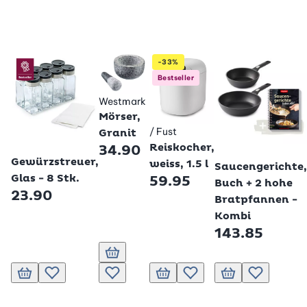
-33%
Bestseller
Westmark
Mörser,
/ Fust
Granit
Betty Bossi
Reiskocher,
34.90
Betty Bossi
Betty Bossi
Gewürzstreuer,
weiss, 1.5 l
Saucengerichte,
Glas - 8 Stk.
59.95
Buch + 2 hohe
23.90
Bratpfannen -
Kombi
143.85
In den Warenkorb
In den Warenkorb
Zur Wunschliste hinzufügen
Zur Wunschliste hinzufügen
In den Warenkorb
Zur Wunschliste hinzufügen
In den Warenkorb
Zur Wunschli