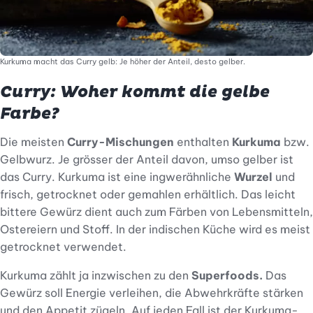
Kurkuma macht das Curry gelb: Je höher der Anteil, desto gelber.
Curry: Woher kommt die gelbe
Farbe?
Die meisten
Curry-Mischungen
enthalten
Kurkuma
bzw.
Gelbwurz. Je grösser der Anteil davon, umso gelber ist
das Curry. Kurkuma ist eine ingwerähnliche
Wurzel
und
frisch, getrocknet oder gemahlen erhältlich. Das leicht
bittere Gewürz dient auch zum Färben von Lebensmitteln,
Ostereiern und Stoff. In der indischen Küche wird es meist
getrocknet verwendet.
Kurkuma zählt ja inzwischen zu den
Superfoods.
Das
Gewürz soll Energie verleihen, die Abwehrkräfte stärken
und den Appetit zügeln. Auf jeden Fall ist der Kurkuma-