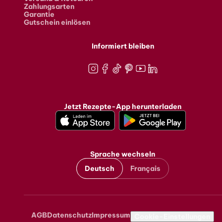
Zahlungsarten
Garantie
Gutschein einlösen
Informiert bleiben
Instagram
Facebook
TikTok
Pinterest
Youtube
LinkedIn
Jetzt Rezepte-App herunterladen
Sprache wechseln
Deutsch
Français
AGB
Datenschutz
Impressum
Metanavigation
Cookie-Einstellungen