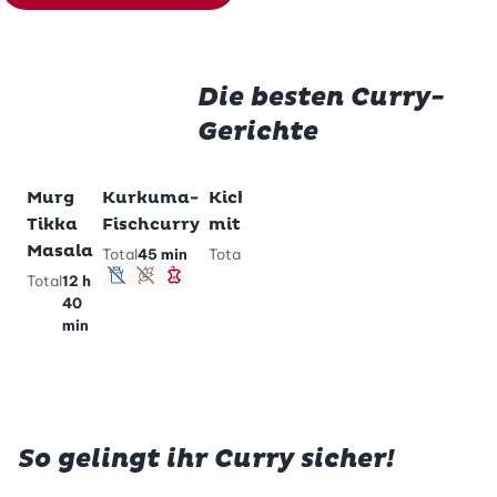
Die besten Curry-
Gerichte
Murg
Kurkuma-
Kichererbsencurry
Kartoffel-
Zu Lieblingsrezepten hinzufügen
Zu Lieblingsrezepten hinzufügen
Zu Lieblingsrezep
Zu Li
Tikka
Fischcurry
mit Paneer
Curry
Masala
Total
45 min
Total
30 min
Total
35 min
low carb
schlank
Total
12 h
lactosefrei
glutenfrei
schlank
vegetarisc
lactose
glut
40
schlank
min
So gelingt ihr Curry sicher!