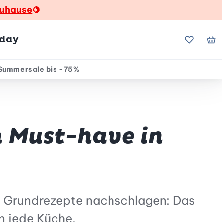
zuhause
🍋
hday
Meine Fa
Me
Summersale bis -75%
n Must-have in
e Grundrezepte nachschlagen: Das
n jede Küche.