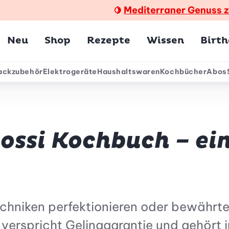
Mediterraner Genuss 
🍋
Hauptmenü
Neu
Shop
Rezepte
Wissen
Birt
ackzubehör
Elektrogeräte
Haushaltswaren
Kochbücher
Abos
ärmenü
Bossi Kochbuch – ei
echniken perfektionieren oder bewährt
verspricht Gelinggarantie und gehört i