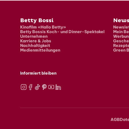
Fusszeile
Betty Bossi
News
Kinofilm «Hallo Betty»
Newslet
Betty Bossis Koch- und Dinner-Spektakel
Mein Be
Unternehmen
Werbun
Karriere & Jobs
Gesche
Nachhaltigkeit
Rezept
Medienmitteilungen
Green B
Informiert bleiben
Instagram
Facebook
TikTok
Pinterest
Youtube
LinkedIn
AGB
Dat
Meta