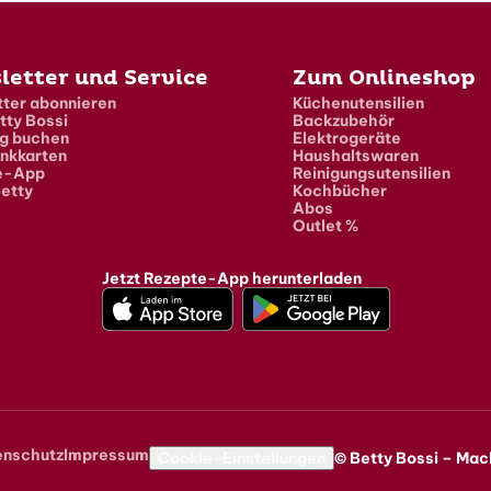
letter und Service
Zum Onlineshop
ter abonnieren
Küchenutensilien
tty Bossi
Backzubehör
g buchen
Elektrogeräte
nkkarten
Haushaltswaren
e-App
Reinigungsutensilien
etty
Kochbücher
Abos
Outlet %
Jetzt Rezepte-App herunterladen
enschutz
Impressum
navigation
Cookie-Einstellungen
© Betty Bossi – Mac