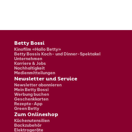
Fusszeile
Betty Bossi
Kinofilm «Hallo Betty»
Betty Bossis Koch- und Dinner-Spektakel
Unternehmen
Karriere & Jobs
Nachhaltigkeit
Medienmitteilungen
Newsletter und Service
Newsletter abonnieren
Mein Betty Bossi
Werbung buchen
Geschenkkarten
Rezepte-App
Green Betty
Zum Onlineshop
Küchenutensilien
Backzubehör
Elektrogeräte