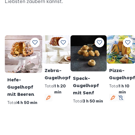
Liebsten zaubern kannst.
Zu Lieblingsrezepten hinzufügen
Zu Lieblingsrezepten hinzufügen
Zu Lieblingsreze
Zu 
Zebra-
Pizza-
Gugelhopf
Gugelhopf
Speck-
Hefe-
Gugelhopf
Total
1 h 20
Total
1 h 10
Gugelhopf
min
min
mit Senf
mit Beeren
vegetarisch
vegetari
lactos
Total
3 h 50 min
Total
4 h 50 min