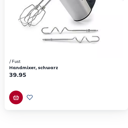
/ Fust
Betty Bossi
Handmixer, schwarz
39.95
In den Warenkorb
Zur Wunschliste hinzufügen