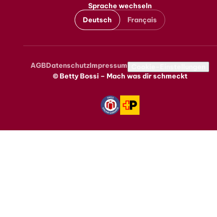
Sprache wechseln
Deutsch
Français
AGB
Datenschutz
Impressum
Metanavigation
Cookie-Einstellungen
© Betty Bossi – Mach was dir schmeckt