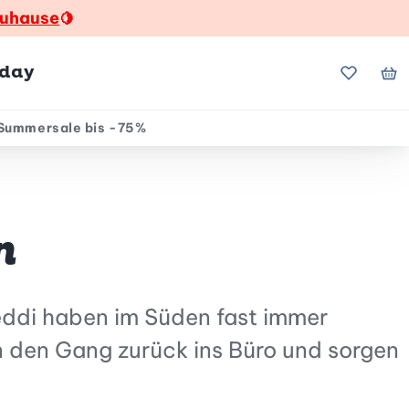
zuhause
🍋
hday
Meine Fa
Me
Summersale bis -75%
n
freddi haben im Süden fast immer
 den Gang zurück ins Büro und sorgen