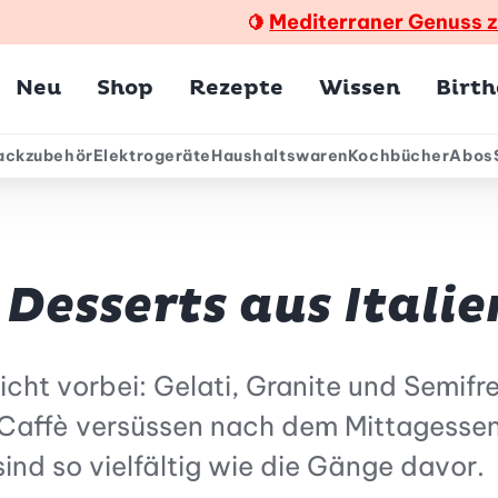
Mediterraner Genuss 
🍋
Hauptmenü
Neu
Shop
Rezepte
Wissen
Birt
ackzubehör
Elektrogeräte
Haushaltswaren
Kochbücher
Abos
ärmenü
Desserts aus Italie
nicht vorbei: Gelati, Granite und Semi
 Caffè versüssen nach dem Mittagessen
sind so vielfältig wie die Gänge davor.