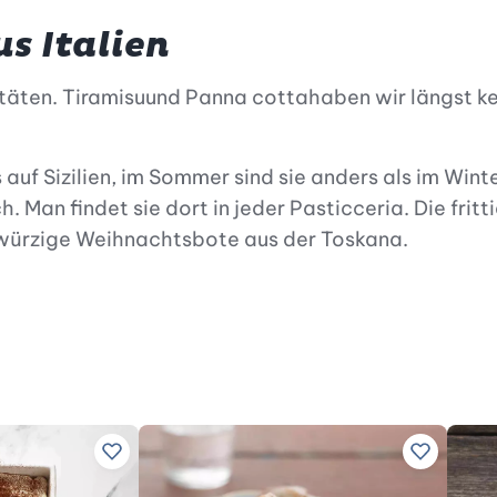
s Italien
itäten. Tiramisuund Panna cottahaben wir längst ke
f Sizilien, im Sommer sind sie anders als im Winter.
h. Man findet sie dort in jeder Pasticceria. Die frit
r würzige Weihnachtsbote aus der Toskana.
zufügen
Zu Lieblingsrezepten hinzufügen
Zu Liebli