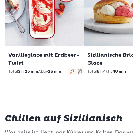
Vanilleglace mit Erdbeer-
Sizilianische Bri
Twist
Glace
Total
3 h 25 min
Aktiv
25 min
Total
5 h
Aktiv
40 min
vegetarisch
glutenfrei
Chillen auf Sizilianisch
Wos heiss ist, liebt man Kühles und Kaltes. Das w