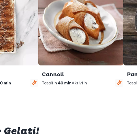
Cannoli
Pan
0 min
Total
1 h 40 min
Aktiv
1 h
Total
vegetarisch
vegeta
 Gelati!