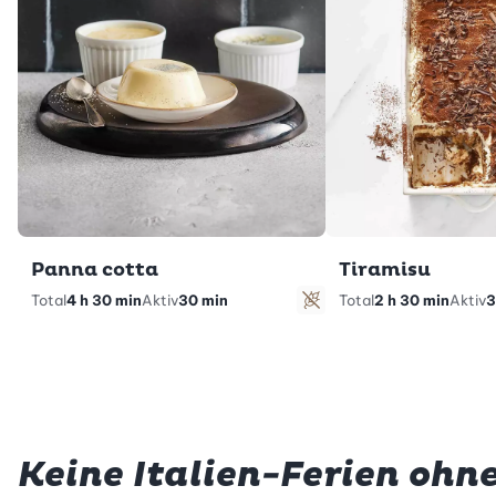
Panna cotta
Tiramisu
Total
4 h 30 min
Aktiv
30 min
Total
2 h 30 min
Aktiv
3
glutenfrei
Keine Italien-Ferien ohne