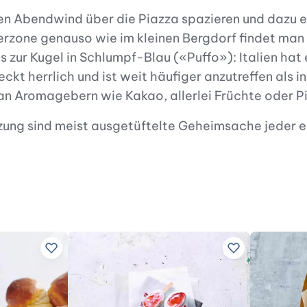
n Abendwind über die Piazza spazieren und dazu ein
rzone genauso wie im kleinen Bergdorf findet man 
 zur Kugel in Schlumpf-Blau («Puffo»): Italien hat 
kt herrlich und ist weit häufiger anzutreffen als in
n Aromagebern wie Kakao, allerlei Früchte oder Pi
ng sind meist ausgetüftelte Geheimsache jeder ein
fügen
Zu Lieblingsrezepten hinzufügen
Zu Lieblingsre