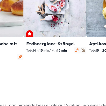
Premium
oche mit
Erdbeerglace-Stängel
Apriko
Total
4 h 15 min
Aktiv
15 min
Total
5 h 2
vegetarisch
glutenfrei
vegetarisch
eiss man nirgends besser als auf Sizilien, wo einst 