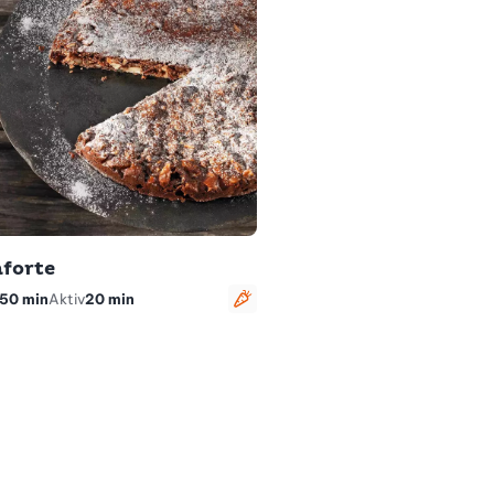
forte
50 min
Aktiv
20 min
risch
vegetarisch