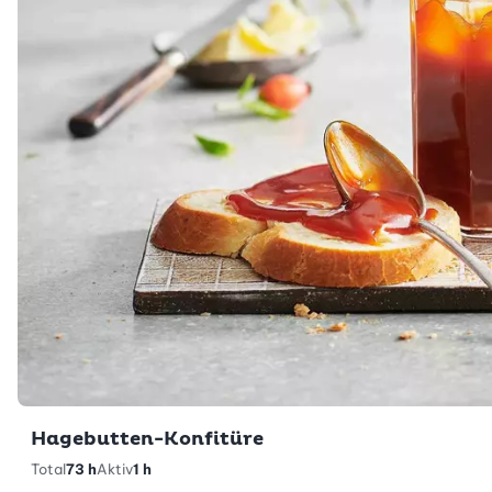
Hagebutten-Konfitüre
Total
73 h
Aktiv
1 h