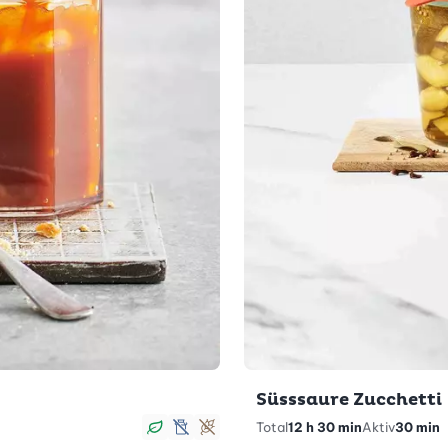
Süsssaure Zucchetti
Total
12 h 30 min
Aktiv
30 min
vegan
lactosefrei
glutenfrei