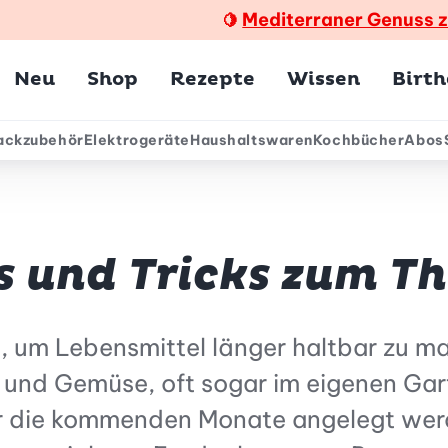
Mediterraner Genuss 
🍋
Hauptmenü
Neu
Shop
Rezepte
Wissen
Birt
ackzubehör
Elektrogeräte
Haushaltswaren
Kochbücher
Abos
ärmenü
ps und Tricks zum 
 um Lebensmittel länger haltbar zu m
 und Gemüse, oft sogar im eigenen Gart
 für die kommenden Monate angelegt we