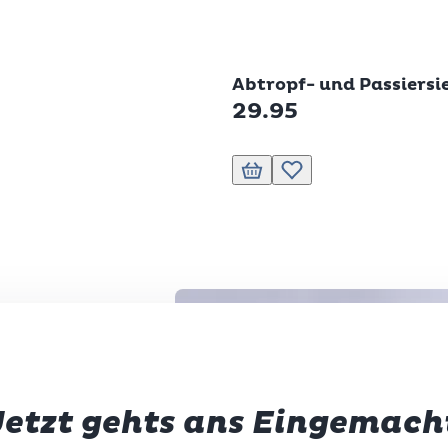
Betty Bossi
Abtropf- und Passiersi
29.95
korb
nschliste hinzufügen
In den Warenkorb
Zur Wunschliste hinzufüge
Jetzt gehts ans Eingemach