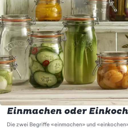
Einmachen oder Einkoc
Die zwei Begriffe «einmachen» und «einkochen» 