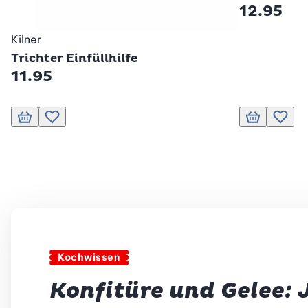
12.95
Kilner
Trichter Einfüllhilfe
11.95
In den Warenkorb
Zur Wunschliste hinzufügen
In den Waren
Zur Wu
Kochwissen
Konfitüre und Gelee: 