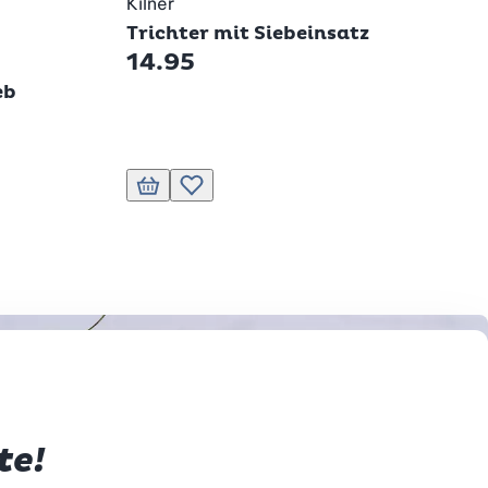
Kilner
Trichter mit Siebeinsatz
14.95
eb
n
In den Warenkorb
Zur Wunschliste hinzufügen
te!