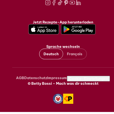
Instagram
Facebook
TikTok
Pinterest
Youtube
LinkedIn
Jetzt Rezepte-App herunterladen
Sprache wechseln
Deutsch
Français
AGB
Datenschutz
Impressum
Metanavigation
Cookie-Einstellungen
© Betty Bossi – Mach was dir schmeckt