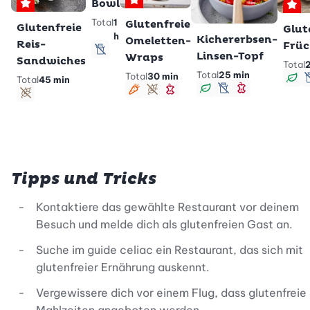
Bowl
Premium
Premium
Pr
Total
1
Glutenfreie
Glutenfreie
Glut
h
Kichererbsen-
Omeletten-
Reis-
Früc
Linsen-Topf
lactosefrei
Wraps
Sandwiches
Total
2
Total
25 min
Total
30 min
Total
45 min
ve
vegan
lactosefrei
schlank
vegetarisch
glutenfrei
schlank
glutenfrei
Tipps und Tricks
Kontaktiere das gewählte Restaurant vor deinem
Besuch und melde dich als glutenfreien Gast an.
Suche im guide celiac ein Restaurant, das sich mit
glutenfreier Ernährung auskennt.
Vergewissere dich vor einem Flug, dass glutenfreie