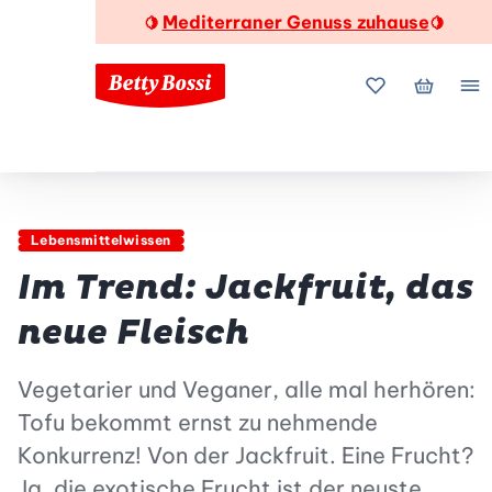
Mediterraner Genuss zuhause
🍋
🍋
Meine Favorite
Mein Wa
Me
Lebensmittelwissen
Im Trend: Jackfruit, das
neue Fleisch
Vegetarier und Veganer, alle mal herhören:
Tofu bekommt ernst zu nehmende
Konkurrenz! Von der Jackfruit. Eine Frucht?
Ja, die exotische Frucht ist der neuste