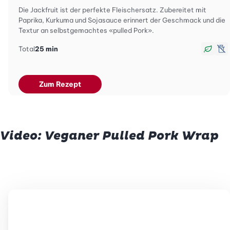
Die Jackfruit ist der perfekte Fleischersatz. Zubereitet mit
Paprika, Kurkuma und Sojasauce erinnert der Geschmack und die
Textur an selbstgemachtes «pulled Pork».
Total
25 min
vega
la
Zum Rezept
Video: Veganer Pulled Pork Wrap