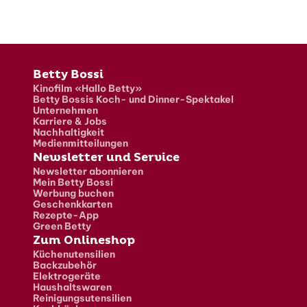
Fusszeile
Betty Bossi
Kinofilm «Hallo Betty»
Betty Bossis Koch- und Dinner-Spektakel
Unternehmen
Karriere & Jobs
Nachhaltigkeit
Medienmitteilungen
Newsletter und Service
Newsletter abonnieren
Mein Betty Bossi
Werbung buchen
Geschenkkarten
Rezepte-App
Green Betty
Zum Onlineshop
Küchenutensilien
Backzubehör
Elektrogeräte
Haushaltswaren
Reinigungsutensilien