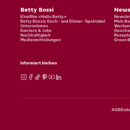
Fusszeile
Betty Bossi
News
Kinofilm «Hallo Betty»
Newslet
Betty Bossis Koch- und Dinner-Spektakel
Mein Be
Unternehmen
Werbun
Karriere & Jobs
Gesche
Nachhaltigkeit
Rezept
Medienmitteilungen
Green B
Informiert bleiben
Instagram
Facebook
TikTok
Pinterest
Youtube
LinkedIn
AGB
Dat
Meta