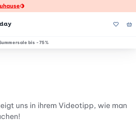
zuhause
🍋
hday
Meine Fa
Me
Summersale bis -75%
eigt uns in ihrem Videotipp, wie man
achen!