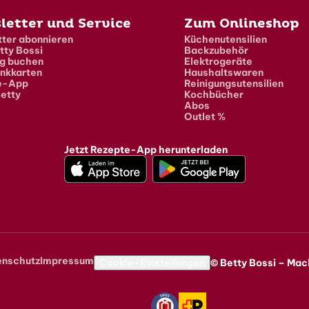
letter und Service
Zum Onlineshop
ter abonnieren
Küchenutensilien
tty Bossi
Backzubehör
g buchen
Elektrogeräte
nkkarten
Haushaltswaren
e-App
Reinigungsutensilien
etty
Kochbücher
Abos
Outlet %
Jetzt Rezepte-App herunterladen
enschutz
Impressum
navigation
Cookie-Einstellungen
© Betty Bossi – Mac