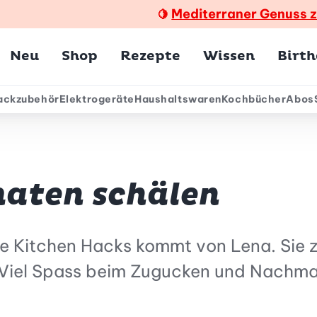
Mediterraner Genuss 
🍋
Hauptmenü
Neu
Shop
Rezepte
Wissen
Birt
ackzubehör
Elektrogeräte
Haushaltswaren
Kochbücher
Abos
ärmenü
maten schälen
rie Kitchen Hacks kommt von Lena. Sie z
 Viel Spass beim Zugucken und Nachm