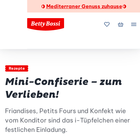
Mediterraner Genuss zuhause
🍋
🍋
Meine Favorite
Mein Wa
Me
Rezepte
Mini-Confiserie – zum
Verlieben!
Friandises, Petits Fours und Konfekt wie
vom Konditor sind das i-Tüpfelchen einer
festlichen Einladung.