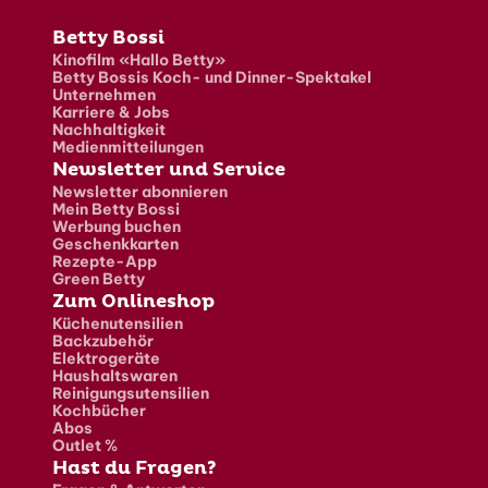
Fusszeile
Betty Bossi
Kinofilm «Hallo Betty»
Betty Bossis Koch- und Dinner-Spektakel
Unternehmen
Karriere & Jobs
Nachhaltigkeit
Medienmitteilungen
Newsletter und Service
Newsletter abonnieren
Mein Betty Bossi
Werbung buchen
Geschenkkarten
Rezepte-App
Green Betty
Zum Onlineshop
Küchenutensilien
Backzubehör
Elektrogeräte
Haushaltswaren
Reinigungsutensilien
Kochbücher
Abos
Outlet %
Hast du Fragen?