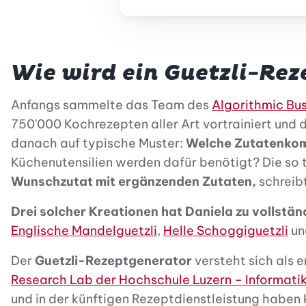
Wie wird ein Guetzli-Rez
Anfangs sammelte das Team des
Algorithmic Bus
750'000 Kochrezepten aller Art vortrainiert und
danach auf typische Muster:
Welche Zutatenko
Küchenutensilien werden dafür benötigt? Die so t
Wunschzutat mit ergänzenden Zutaten,
schreib
Drei solcher Kreationen hat Daniela zu vollstä
Englische Mandelguetzli
,
Helle Schoggiguetzli
u
Der
Guetzli-Rezeptgenerator
versteht sich als
Research Lab der Hochschule Luzern – Informati
und in der künftigen Rezeptdienstleistung haben 