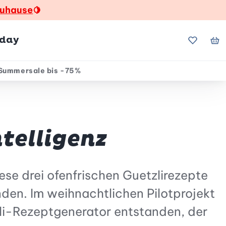
zuhause
🍋
hday
Meine Fa
Me
Summersale bis -75%
telligenz
ese drei ofenfrischen Guetzlirezepte
nden. Im weihnachtlichen Pilotprojekt
zli-Rezeptgenerator entstanden, der