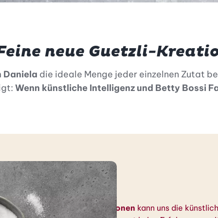
Feine neue Guetzli-Kreati
n Daniela
die ideale Menge jeder einzelnen Zutat b
igt:
Wenn künstliche Intelligenz und Betty Bossi 
ionsquelle
zepte oder Zutaten-Kombinationen
kann uns die künstlich