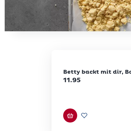
Betty Bossi
Betty backt mit dir, 
11.95
In den Warenkorb
Zur Wunschliste hi