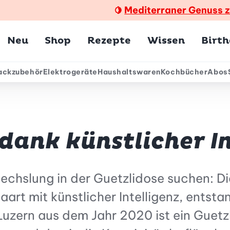
Mediterraner Genuss 
🍋
Hauptmenü
Neu
Shop
Rezepte
Wissen
Birt
ackzubehör
Elektrogeräte
Haushaltswaren
Kochbücher
Abos
ärmenü
dank künstlicher In
echslung in der Guetzlidose suchen: Di
art mit künstlicher Intelligenz, entsta
Luzern aus dem Jahr 2020 ist ein Guet