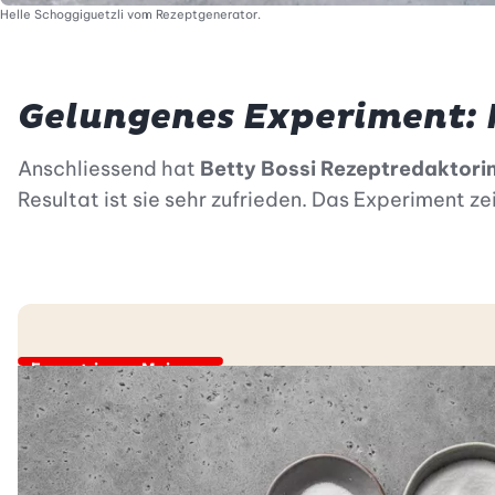
Helle Schoggiguetzli vom Rezeptgenerator.
Gelungenes Experiment: 
Anschliessend hat
Betty Bossi Rezeptredaktori
Resultat ist sie sehr zufrieden. Das Experiment ze
Expert:innen Meinung
Eine zusätzliche Inspirat
«Besonders in
kreativen Suchprozessen für neue Re