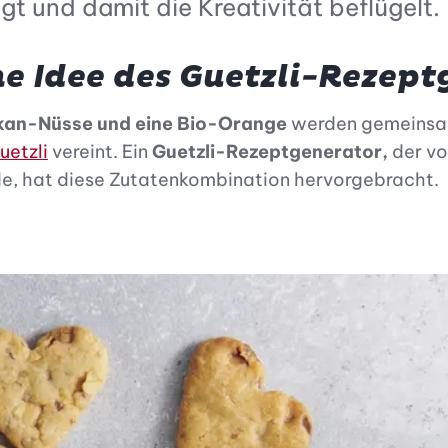
 und damit die Kreativität beflügelt.
ine Idee des Guetzli-Rezep
ekan-Nüsse und eine Bio-Orange
werden gemeinsam
uetzli
vereint. Ein
Guetzli-Rezeptgenerator,
der vo
e, hat diese Zutatenkombination hervorgebracht.