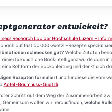
eptgenerator entwickelt?
iness Research Lab der Hochschule Luzern – Inform
 danach auf fast 50'000 Guetzli-Rezepte spezialis
mbinationen schmecken gut?
Welche Zutaten benö
rainierte künstliche Backintelligenz wurde dann in
t eine Rohform der Backanleitung und denkt sich d
ndigen Rezepten formuliert
und für diese die vom 
nd
Apfel-Baumnuss-Guetzli
.
 erster Schritt auf dem Weg der Zusammenarbeit zw
k
. Gemeinsam wollen wir herausfinden,
welche Rolle
kann.