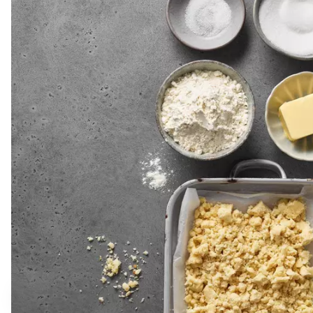
ausschliesslich aus bisherigen Rezepten und ist völlig
Sibylle Weber-Sager
Leitung Rezeptredaktion