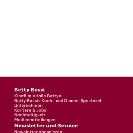
Fusszeile
Betty Bossi
Kinofilm «Hallo Betty»
Betty Bossis Koch- und Dinner-Spektakel
Unternehmen
Karriere & Jobs
Nachhaltigkeit
Medienmitteilungen
Newsletter und Service
Newsletter abonnieren