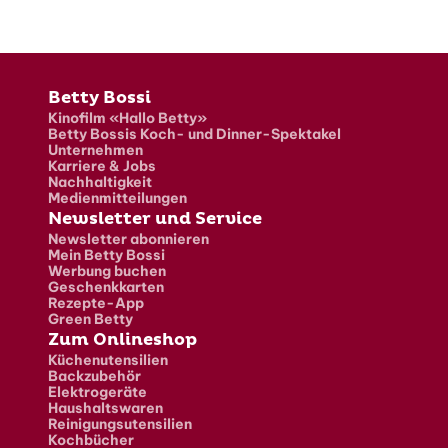
Fusszeile
Betty Bossi
Kinofilm «Hallo Betty»
Betty Bossis Koch- und Dinner-Spektakel
Unternehmen
Karriere & Jobs
Nachhaltigkeit
Medienmitteilungen
Newsletter und Service
Newsletter abonnieren
Mein Betty Bossi
Werbung buchen
Geschenkkarten
Rezepte-App
Green Betty
Zum Onlineshop
Küchenutensilien
Backzubehör
Elektrogeräte
Haushaltswaren
Reinigungsutensilien
Kochbücher