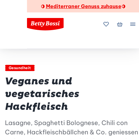
Mediterraner Genuss zuhause
🍋
🍋
Meine Favorite
Mein Wa
Me
Gesundheit
Veganes und
vegetarisches
Hackfleisch
Lasagne, Spaghetti Bolognese, Chili con
Carne, Hackfleischbällchen & Co. geniessen