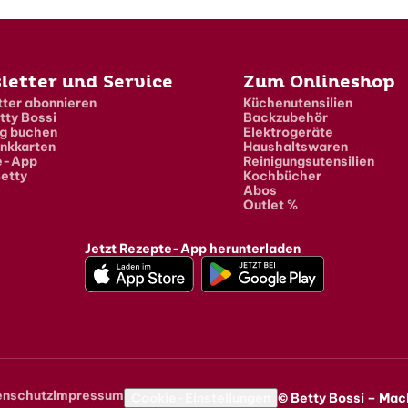
letter und Service
Zum Onlineshop
ter abonnieren
Küchenutensilien
tty Bossi
Backzubehör
g buchen
Elektrogeräte
nkkarten
Haushaltswaren
e-App
Reinigungsutensilien
etty
Kochbücher
Abos
Outlet %
Jetzt Rezepte-App herunterladen
enschutz
Impressum
navigation
Cookie-Einstellungen
© Betty Bossi – Mac