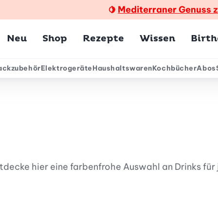
Mediterraner Genuss 
🍋
Hauptmenü
Neu
Shop
Rezepte
Wissen
Birt
ackzubehör
Elektrogeräte
Haushaltswaren
Kochbücher
Abos
ärmenü
decke hier eine farbenfrohe Auswahl an Drinks für