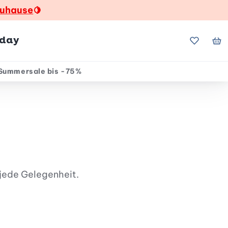
zuhause
🍋
hday
Meine Fa
Me
Summersale bis -75%
 jede Gelegenheit.