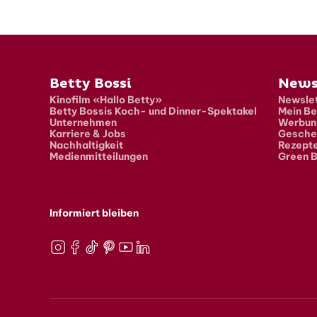
Fusszeile
Betty Bossi
News
Kinofilm «Hallo Betty»
Newslet
Betty Bossis Koch- und Dinner-Spektakel
Mein Be
Unternehmen
Werbun
Karriere & Jobs
Gesche
Nachhaltigkeit
Rezept
Medienmitteilungen
Green B
Informiert bleiben
Instagram
Facebook
TikTok
Pinterest
Youtube
LinkedIn