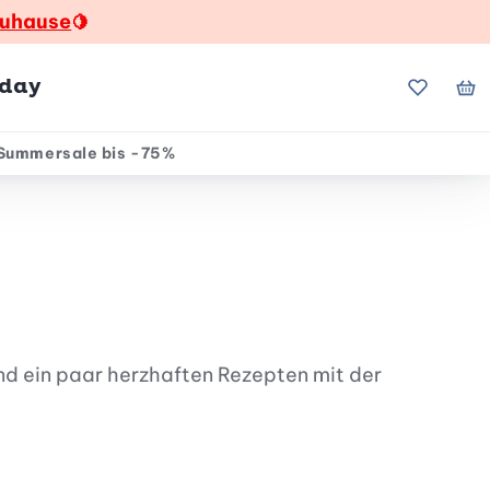
zuhause
🍋
hday
Meine Fa
Me
Summersale bis -75%
nd ein paar herzhaften Rezepten mit der