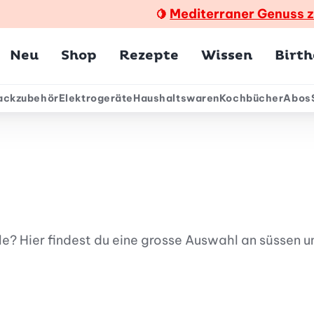
Mediterraner Genuss 
🍋
Hauptmenü
Neu
Shop
Rezepte
Wissen
Birt
ackzubehör
Elektrogeräte
Haushaltswaren
Kochbücher
Abos
ärmenü
e? Hier findest du eine grosse Auswahl an süssen u