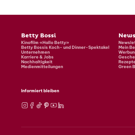
Fusszeile
Betty Bossi
News
Kinofilm «Hallo Betty»
Newslet
Betty Bossis Koch- und Dinner-Spektakel
Mein Be
Unternehmen
Werbun
Karriere & Jobs
Gesche
Nachhaltigkeit
Rezept
Medienmitteilungen
Green B
Informiert bleiben
Instagram
Facebook
TikTok
Pinterest
Youtube
LinkedIn