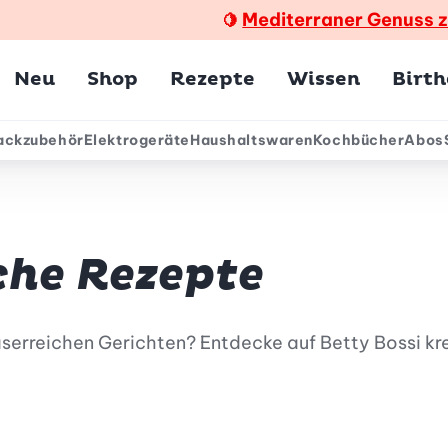
Mediterraner Genuss 
🍋
Hauptmenü
Neu
Shop
Rezepte
Wissen
Birt
ackzubehör
Elektrogeräte
Haushaltswaren
Kochbücher
Abos
ärmenü
che Rezepte
serreichen Gerichten? Entdecke auf Betty Bossi kr