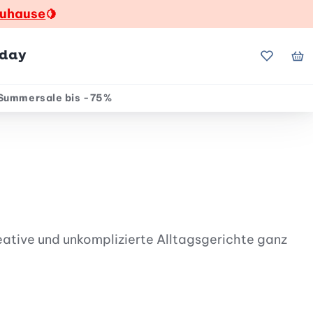
zuhause
🍋
hday
Meine Fa
Me
Summersale bis -75%
eative und unkomplizierte Alltagsgerichte ganz