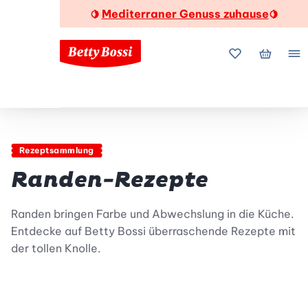
Mediterraner Genuss zuhause
🍋
🍋
Meine Favorite
Mein Wa
Me
Rezeptsammlung
Randen-Rezepte
Randen bringen Farbe und Abwechslung in die Küche.
Entdecke auf Betty Bossi überraschende Rezepte mit
der tollen Knolle.