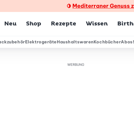
Mediterraner Genuss 
🍋
Hauptmenü
Neu
Shop
Rezepte
Wissen
Birt
ackzubehör
Elektrogeräte
Haushaltswaren
Kochbücher
Abos
ärmenü
WERBUNG