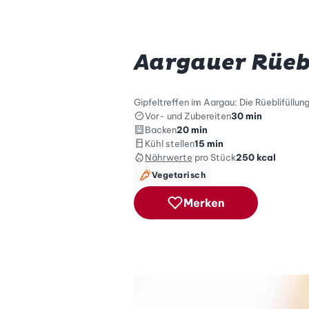
Aargauer Rüeb
Gipfeltreffen im Aargau: Die Rüeblifüllun
Vor- und Zubereiten
30 min
Backen
20 min
Kühl stellen
15 min
Nährwerte
pro Stück
250
kcal
Vegetarisch
Merken