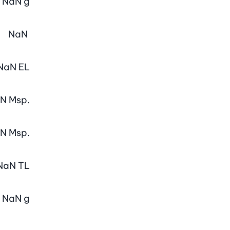
NaN
g
NaN
NaN
EL
aN
Msp.
aN
Msp.
NaN
TL
NaN
g