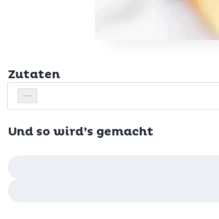
Zutaten
Personenanzahl
Personenanzahl verringern
Und so wird’s gemacht