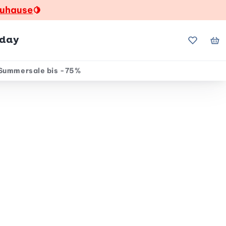
zuhause
🍋
hday
Meine Fa
Me
Summersale bis -75%