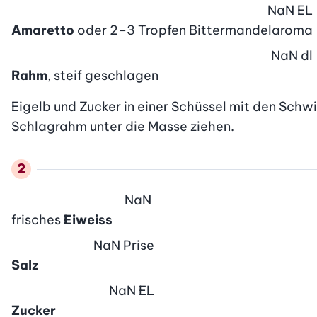
NaN
EL
Amaretto
oder 2–3 Tropfen Bittermandelaroma
NaN
dl
Rahm
, steif geschlagen
Eigelb und Zucker in einer Schüssel mit den Schw
Schlagrahm unter die Masse ziehen.
NaN
frisches
Eiweiss
NaN
Prise
Salz
NaN
EL
Zucker