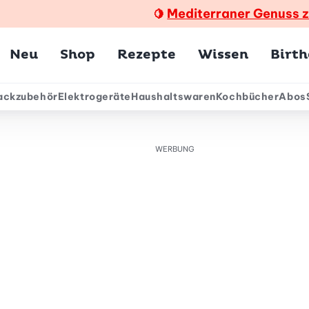
Mediterraner Genuss 
🍋
Hauptmenü
Neu
Shop
Rezepte
Wissen
Birt
ackzubehör
Elektrogeräte
Haushaltswaren
Kochbücher
Abos
ärmenü
WERBUNG