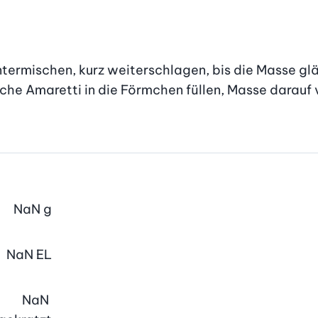
termischen, kurz weiterschlagen, bis die Masse glän
iche Amaretti in die Förmchen füllen, Masse darauf v
NaN
g
NaN
EL
NaN