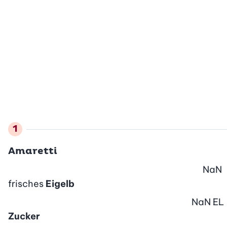
Amaretti
NaN
frisches
Eigelb
NaN
EL
Zucker