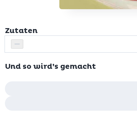
Zutaten
Personenanzahl
Personenanzahl verringern
Und so wird’s gemacht