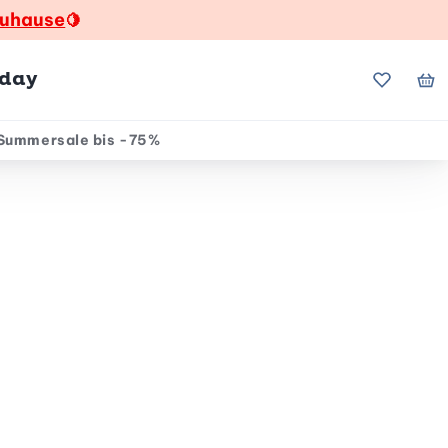
zuhause
🍋
hday
Meine Fa
Me
Summersale bis -75%