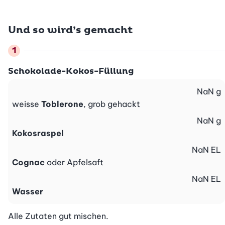
Und so wird’s gemacht
Schokolade-Kokos-Füllung
NaN
g
weisse
Toblerone
, grob gehackt
NaN
g
Kokosraspel
NaN
EL
Cognac
oder Apfelsaft
NaN
EL
Wasser
Alle Zutaten gut mischen.