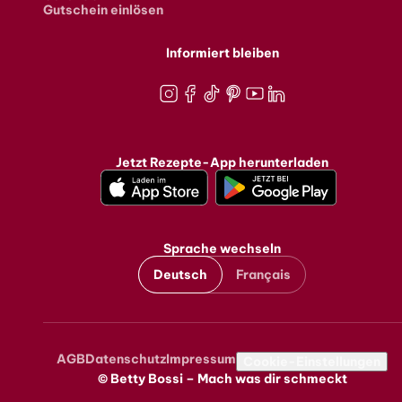
Gutschein einlösen
Informiert bleiben
Instagram
Facebook
TikTok
Pinterest
Youtube
LinkedIn
Jetzt Rezepte-App herunterladen
Sprache wechseln
Deutsch
Français
AGB
Datenschutz
Impressum
Metanavigation
Cookie-Einstellungen
© Betty Bossi – Mach was dir schmeckt