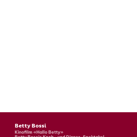
Fusszeile
Betty Bossi
Kinofilm «Hallo Betty»
Betty Bossis Koch- und Dinner-Spektakel