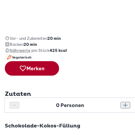
Vor- und Zubereiten
20 min
Backen
20 min
Nährwerte
pro Stück
425
kcal
Vegetarisch
Merken
Zutaten
Personenanzahl
Personenanzahl verringern
Pers
Schokolade-Kokos-Füllung