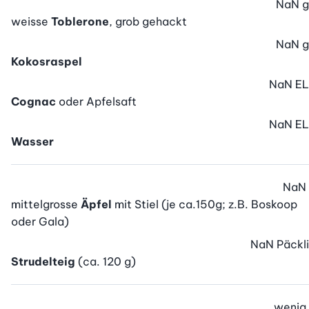
NaN
g
weisse
Toblerone
, grob gehackt
NaN
g
Kokosraspel
NaN
EL
Cognac
oder Apfelsaft
NaN
EL
Wasser
NaN
mittelgrosse
Äpfel
mit Stiel (je ca.150g; z.B. Boskoop
oder Gala)
NaN
Päckli
Strudelteig
(ca. 120 g)
wenig