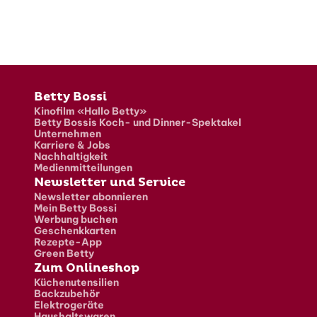
Fusszeile
Betty Bossi
Kinofilm «Hallo Betty»
Betty Bossis Koch- und Dinner-Spektakel
Unternehmen
Karriere & Jobs
Nachhaltigkeit
Medienmitteilungen
Newsletter und Service
Newsletter abonnieren
Mein Betty Bossi
Werbung buchen
Geschenkkarten
Rezepte-App
Green Betty
Zum Onlineshop
Küchenutensilien
Backzubehör
Elektrogeräte
Haushaltswaren