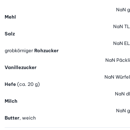
NaN
g
Mehl
NaN
TL
Salz
NaN
EL
grobkörniger
Rohzucker
NaN
Päckli
Vanillezucker
NaN
Würfel
Hefe
(ca. 20 g)
NaN
dl
Milch
NaN
g
Butter
, weich