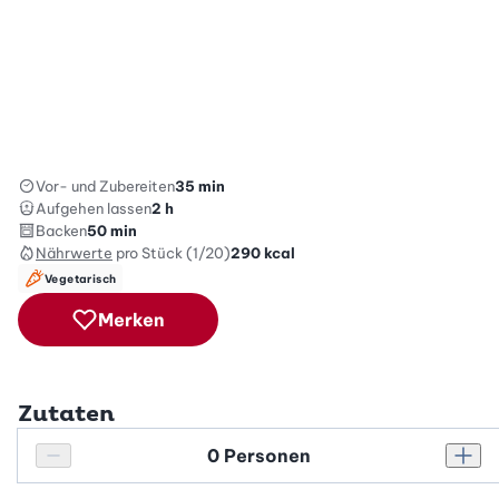
Vor- und Zubereiten
35 min
Aufgehen lassen
2 h
Backen
50 min
Nährwerte
pro Stück (1/20)
290
kcal
Vegetarisch
Merken
Zutaten
Personenanzahl
Personenanzahl verringern
Pers