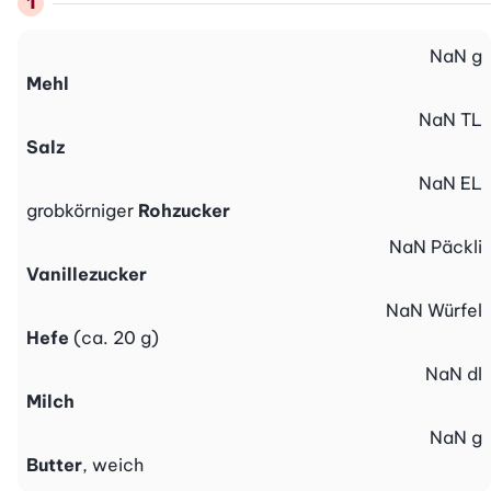
NaN
g
Mehl
NaN
TL
Salz
NaN
EL
grobkörniger
Rohzucker
NaN
Päckli
Vanillezucker
NaN
Würfel
Hefe
(ca. 20 g)
NaN
dl
Milch
NaN
g
Butter
, weich