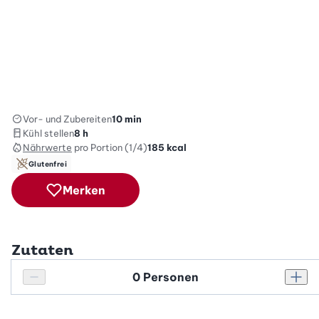
Vor- und Zubereiten
10 min
Kühl stellen
8 h
Nährwerte
pro Portion (1/4)
185
kcal
Glutenfrei
Merken
Zutaten
Personenanzahl
Personenanzahl verringern
Pers