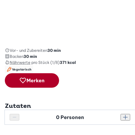
Vor- und Zubereiten
30 min
Backen
30 min
Nährwerte
pro Stück (1/8)
371
kcal
Vegetarisch
Merken
Zutaten
Personenanzahl
Personenanzahl verringern
Pers