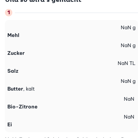
Und so wird’s gemacht
NaN
g
Mehl
NaN
g
Zucker
NaN
TL
Salz
NaN
g
Butter
, kalt
NaN
Bio-Zitrone
NaN
Ei