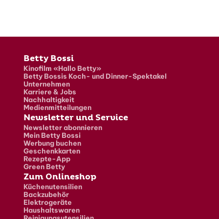
Fusszeile
Betty Bossi
Kinofilm «Hallo Betty»
Betty Bossis Koch- und Dinner-Spektakel
Unternehmen
Karriere & Jobs
Nachhaltigkeit
Medienmitteilungen
Newsletter und Service
Newsletter abonnieren
Mein Betty Bossi
Werbung buchen
Geschenkkarten
Rezepte-App
Green Betty
Zum Onlineshop
Küchenutensilien
Backzubehör
Elektrogeräte
Haushaltswaren
Reinigungsutensilien