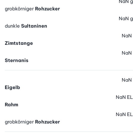
NaN
g
grobkörniger
Rohzucker
NaN
g
dunkle
Sultaninen
NaN
Zimtstange
NaN
Sternanis
NaN
Eigelb
NaN
EL
Rahm
NaN
EL
grobkörniger
Rohzucker