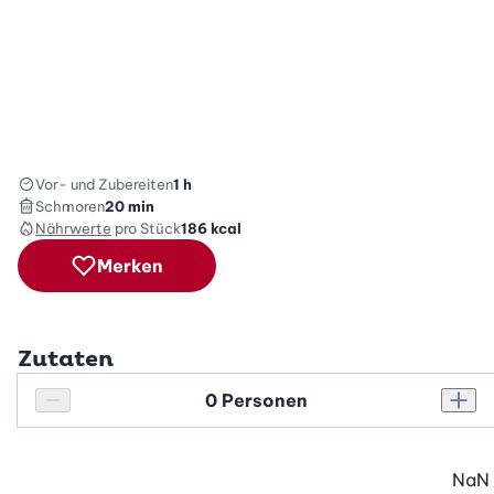
Vor- und Zubereiten
1 h
Schmoren
20 min
Nährwerte
pro Stück
186
kcal
Merken
Zutaten
Personenanzahl
Personenanzahl verringern
Pers
NaN