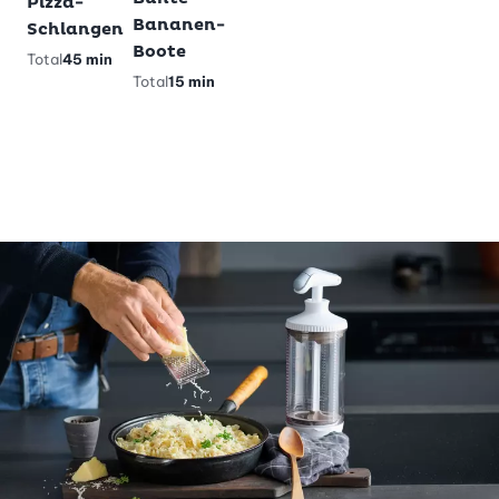
Pizza-
Glutenfreie
Bananen-
Schlangen
Pandabärli-
Boote
Total
45 min
Muffins
Total
15 min
Total
40 min
vegetarisch
glutenfrei