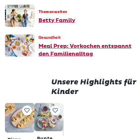
Themenwelten
Betty Family
Gesundheit
Meal Prep: Vorkochen entspannt
den Familienalltag
Unsere Highlights für
Kinder
Prem
Würstli
Gluten
Zu Lieblingsrezepten hinzufügen
Zu Lieblingsrezepten hinzufügen
Zu Lieblingsrezepten h
Zu Lieblings
im Teig
Milchs
Total
28
Total
2 h
min
veget
gl
Premium
Bunte