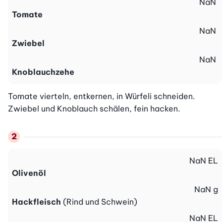
NaN
Tomate
NaN
Zwiebel
NaN
Knoblauchzehe
Tomate vierteln, entkernen, in Würfeli schneiden. 
Zwiebel und Knoblauch schälen, fein hacken.
NaN
EL
Olivenöl
NaN
g
Hackfleisch
(Rind und Schwein)
NaN
EL