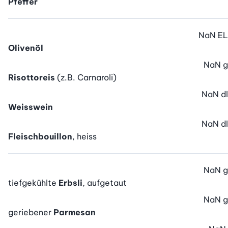
Pfeffer
NaN
EL
Olivenöl
NaN
g
Risottoreis
(z.B. Carnaroli)
NaN
dl
Weisswein
NaN
dl
Fleischbouillon
, heiss
NaN
g
tiefgekühlte
Erbsli
, aufgetaut
NaN
g
geriebener
Parmesan