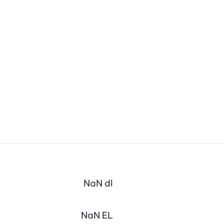
NaN
dl
NaN
EL