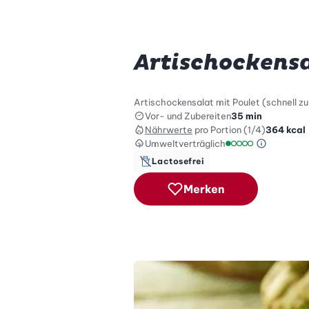
Artischockensa
Artischockensalat mit Poulet (schnell zu
Vor- und Zubereiten
35 min
Nährwerte
pro Portion (1/4)
364
kcal
Umweltverträglich
Green Be
Umweltverträglich
Lactosefrei
Merken