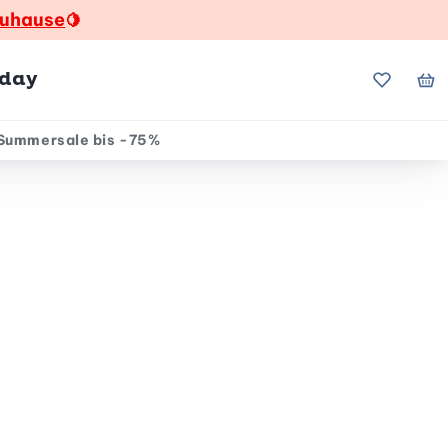
zuhause
🍋
hday
Meine Fa
Me
Summersale bis -75%