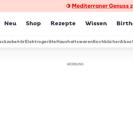
Mediterraner Genuss 
🍋
Hauptmenü
Neu
Shop
Rezepte
Wissen
Birt
ackzubehör
Elektrogeräte
Haushaltswaren
Kochbücher
Abos
ärmenü
WERBUNG