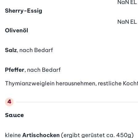
NaN
EL
Sherry-Essig
NaN
EL
Olivenöl
Salz
, nach Bedarf
Pfeffer
, nach Bedarf
Thymianzweiglein herausnehmen, restliche Kochflü
Sauce
kleine
Artischocken
(ergibt gerüstet ca. 450g)