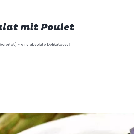
lat mit Poulet
bereitet) - eine absolute Delikatesse!
tty Skala Info
keitsskala: 1 von 5