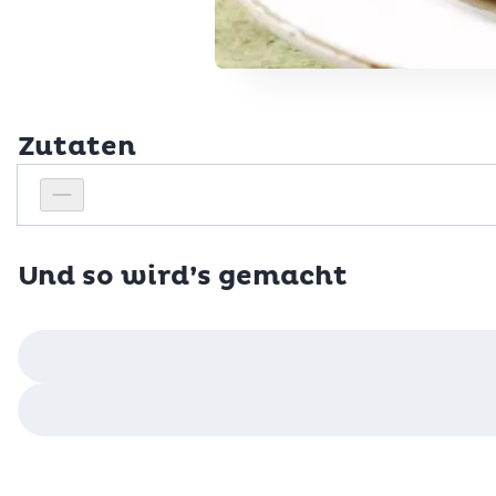
Zutaten
Personenanzahl
Personenanzahl verringern
Und so wird’s gemacht