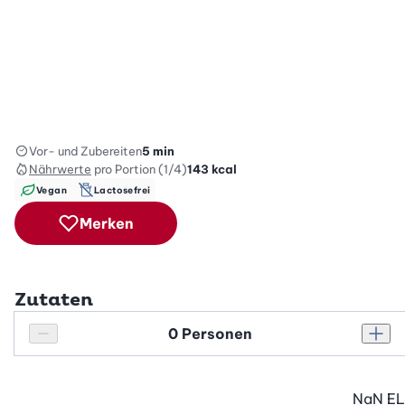
Vor- und Zubereiten
5 min
Nährwerte
pro Portion (1/4)
143
kcal
Vegan
Lactosefrei
Merken
Zutaten
Personenanzahl
Personenanzahl verringern
Pers
NaN
EL