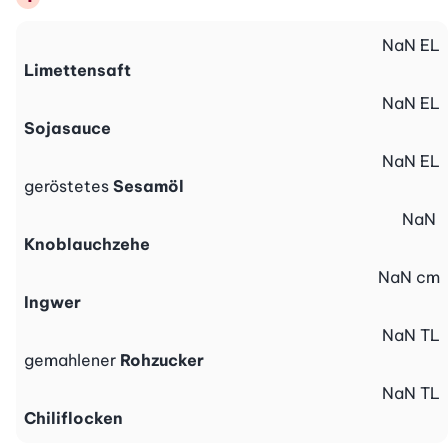
NaN
EL
Limettensaft
NaN
EL
Sojasauce
NaN
EL
geröstetes
Sesamöl
NaN
Knoblauchzehe
NaN
cm
Ingwer
NaN
TL
gemahlener
Rohzucker
NaN
TL
Chiliflocken