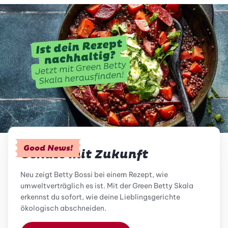
Good News!
Genuss mit Zukunft
Neu zeigt Betty Bossi bei einem Rezept, wie
umweltverträglich es ist. Mit der Green Betty Skala
erkennst du sofort, wie deine Lieblingsgerichte
ökologisch abschneiden.