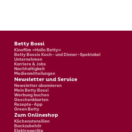
Fusszeile
Betty Bossi
Kinofilm «Hallo Betty»
Betty Bossis Koch- und Dinner-Spektakel
Unternehmen
Karriere & Jobs
Nachhaltigkeit
Medienmitteilungen
Newsletter und Service
Newsletter abonnieren
Mein Betty Bossi
Werbung buchen
Geschenkkarten
Rezepte-App
Green Betty
Zum Onlineshop
Küchenutensilien
Backzubehör
Elektrogeräte