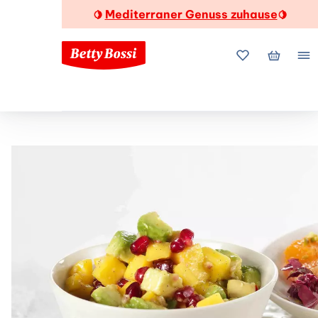
Mediterraner Genuss zuhause
🍋
🍋
Meine Favorite
Mein Wa
Me