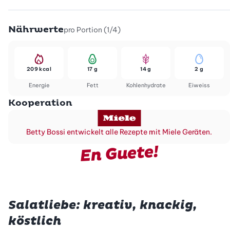
Nährwerte
pro Portion (1/4)
209 kcal
17 g
14 g
2 g
Energie
Fett
Kohlenhydrate
Eiweiss
Kooperation
Betty Bossi entwickelt alle Rezepte mit Miele Geräten.
En Guete!
Salatliebe: kreativ, knackig,
köstlich