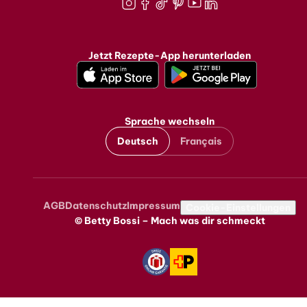
Instagram
Facebook
TikTok
Pinterest
Youtube
LinkedIn
Jetzt Rezepte-App herunterladen
Sprache wechseln
Deutsch
Français
AGB
Datenschutz
Impressum
Metanavigation
Cookie-Einstellungen
© Betty Bossi – Mach was dir schmeckt