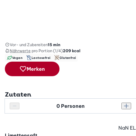
Vor- und Zubereiten
15 min
Nährwerte
pro Portion (1/4)
209
kcal
Vegan
Lactosefrei
Glutenfrei
Merken
Zutaten
Personenanzahl
Personenanzahl verringern
Pers
NaN
EL
Limettensaft