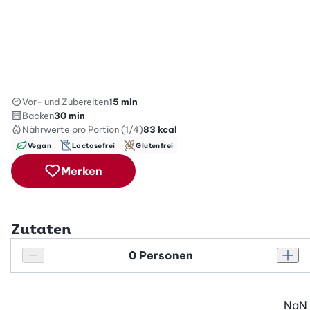
Vor- und Zubereiten
15 min
Backen
30 min
Nährwerte
pro Portion (1/4)
83
kcal
Vegan
Lactosefrei
Glutenfrei
Merken
Zutaten
Personenanzahl
Personenanzahl verringern
Pers
NaN