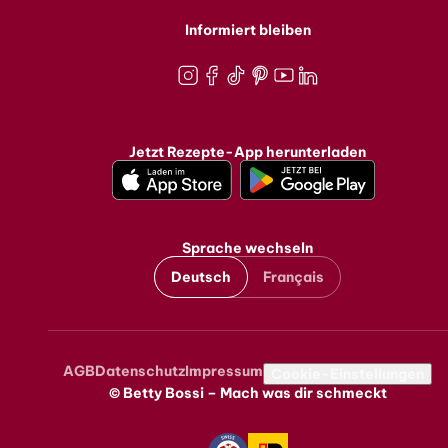
Informiert bleiben
Instagram
Facebook
TikTok
Pinterest
Youtube
LinkedIn
Jetzt Rezepte-App herunterladen
Sprache wechseln
Deutsch
Français
AGB
Datenschutz
Impressum
Metanavigation
Cookie-Einstellungen
© Betty Bossi – Mach was dir schmeckt