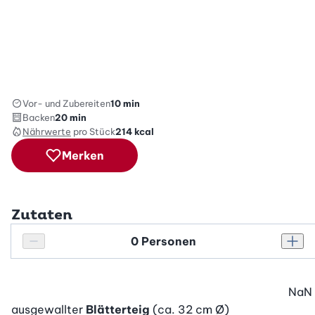
Vor- und Zubereiten
10 min
Backen
20 min
Nährwerte
pro Stück
214
kcal
Merken
Zutaten
Personenanzahl
Personenanzahl verringern
Pers
NaN
ausgewallter
Blätterteig
(ca. 32 cm Ø)