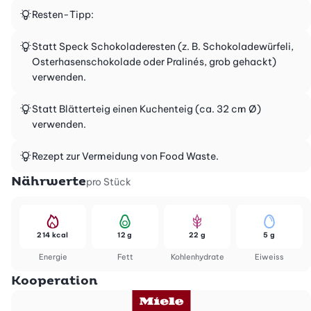
Resten-Tipp:
Statt Speck Schokoladeresten (z. B. Schokoladewürfeli,
Osterhasenschokolade oder Pralinés, grob gehackt)
verwenden.
Statt Blätterteig einen Kuchenteig (ca. 32 cm Ø)
verwenden.
Rezept zur Vermeidung von Food Waste.
Nährwerte
pro Stück
214 kcal
12 g
22 g
5 g
Energie
Fett
Kohlenhydrate
Eiweiss
Kooperation