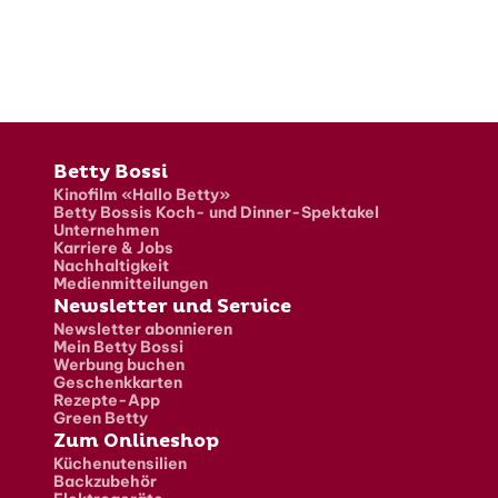
Fusszeile
Betty Bossi
Kinofilm «Hallo Betty»
Betty Bossis Koch- und Dinner-Spektakel
Unternehmen
Karriere & Jobs
Nachhaltigkeit
Medienmitteilungen
Newsletter und Service
Newsletter abonnieren
Mein Betty Bossi
Werbung buchen
Geschenkkarten
Rezepte-App
Green Betty
Zum Onlineshop
Küchenutensilien
Backzubehör