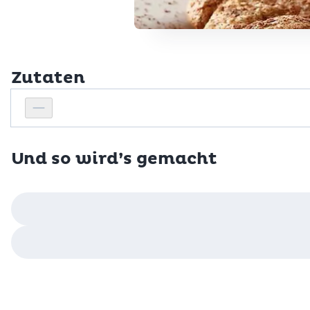
Zutaten
Personenanzahl
Personenanzahl verringern
Und so wird’s gemacht