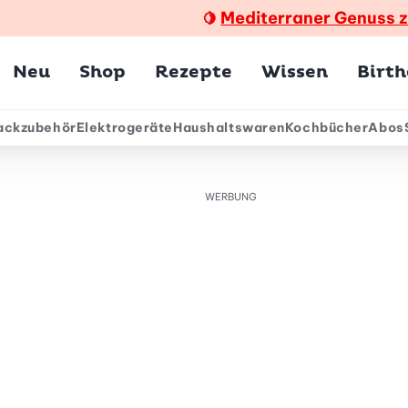
Mediterraner Genuss 
🍋
Hauptmenü
Neu
Shop
Rezepte
Wissen
Birt
ackzubehör
Elektrogeräte
Haushaltswaren
Kochbücher
Abos
ärmenü
WERBUNG