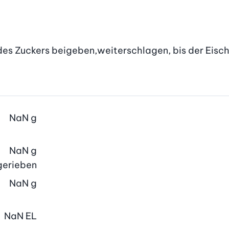
des Zuckers beigeben,weiterschlagen, bis der Eischn
NaN
g
NaN
g
 gerieben
NaN
g
NaN
EL