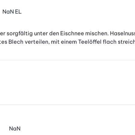
NaN
EL
ier sorgfältig unter den Eischnee mischen. Haselnu
 Blech verteilen, mit einem Teelöffel flach streic
NaN