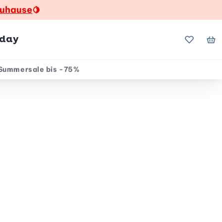
zuhause
🍋
hday
Meine Fa
Me
Summersale bis -75%