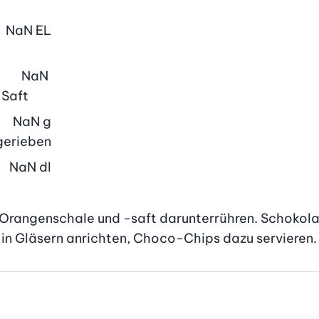
NaN
EL
NaN
 Saft
NaN
g
 gerieben
NaN
dl
, Orangenschale und -saft darunterrühren. Schokol
in Gläsern anrichten, Choco-Chips dazu servieren.