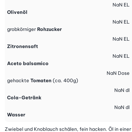
NaN
EL
Olivenöl
NaN
EL
grobkörniger
Rohzucker
NaN
EL
Zitronensaft
NaN
EL
Aceto balsamico
NaN
Dose
gehackte
Tomaten
(ca. 400g)
NaN
dl
Cola-Getränk
NaN
dl
Wasser
Zwiebel und Knoblauch schälen, fein hacken. Öl in einer 