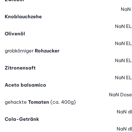
NaN
Knoblauchzehe
NaN
EL
Olivenöl
NaN
EL
grobkörniger
Rohzucker
NaN
EL
Zitronensaft
NaN
EL
Aceto balsamico
NaN
Dose
gehackte
Tomaten
(ca. 400g)
NaN
dl
Cola-Getränk
NaN
dl