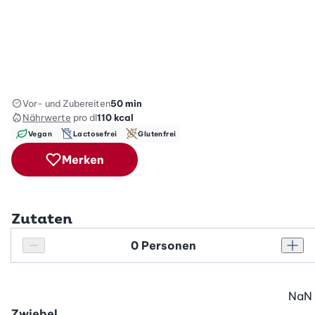
Vor- und Zubereiten
50 min
Nährwerte
pro dl
110
kcal
Vegan
Lactosefrei
Glutenfrei
Merken
Zutaten
Personenanzahl
Personenanzahl verringern
Pers
NaN
Zwiebel