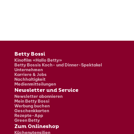
Fusszeile
Betty Bossi
Kinofilm «Hallo Betty»
Betty Bossis Koch- und Dinner-Spektakel
Unternehmen
Karriere & Jobs
Nachhaltigkeit
Medienmitteilungen
Newsletter und Service
Newsletter abonnieren
Mein Betty Bossi
Werbung buchen
Geschenkkarten
Rezepte-App
Green Betty
Zum Onlineshop
Küchenutensilien