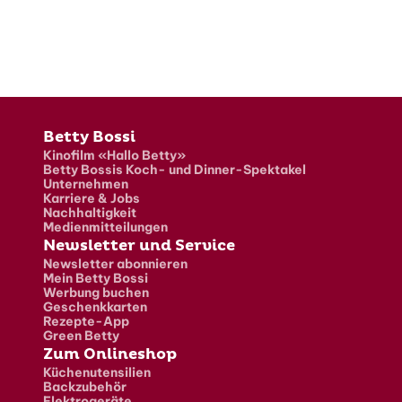
Fusszeile
Betty Bossi
Kinofilm «Hallo Betty»
Betty Bossis Koch- und Dinner-Spektakel
Unternehmen
Karriere & Jobs
Nachhaltigkeit
Medienmitteilungen
Newsletter und Service
Newsletter abonnieren
Mein Betty Bossi
Werbung buchen
Geschenkkarten
Rezepte-App
Green Betty
Zum Onlineshop
Küchenutensilien
Backzubehör
Elektrogeräte