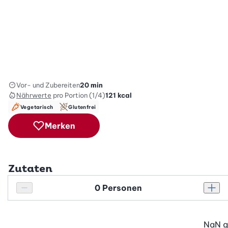
Vor- und Zubereiten
20 min
Nährwerte
pro Portion (1/4)
121
kcal
Vegetarisch
Glutenfrei
Merken
Zutaten
Personenanzahl
Personenanzahl verringern
Pers
NaN
g