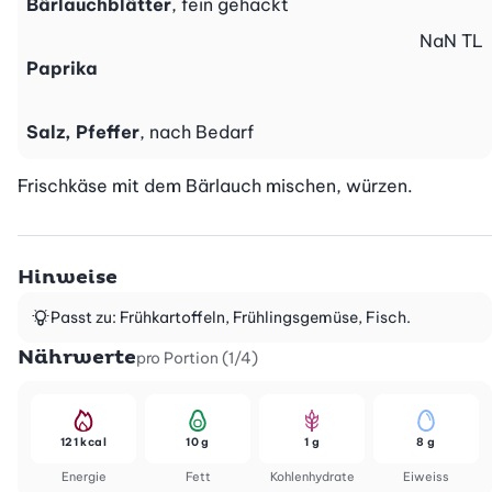
Bärlauchblätter
, fein gehackt
NaN
TL
Paprika
Salz, Pfeffer
, nach Bedarf
Frischkäse mit dem Bärlauch mischen, würzen.
Hinweise
Passt zu: Frühkartoffeln, Frühlingsgemüse, Fisch.
Nährwerte
pro Portion (1/4)
121 kcal
10 g
1 g
8 g
Energie
Fett
Kohlenhydrate
Eiweiss