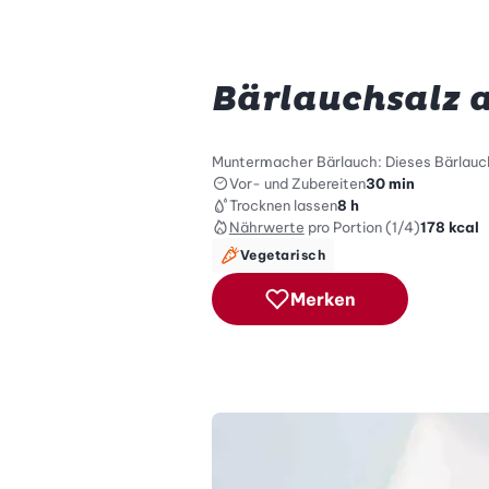
Bärlauchsalz a
Muntermacher Bärlauch: Dieses Bärlauchs
Vor- und Zubereiten
30 min
Trocknen lassen
8 h
Nährwerte
pro Portion (1/4)
178
kcal
Vegetarisch
Merken