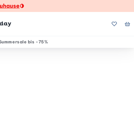
zuhause
🍋
hday
Meine Fa
Me
Summersale bis -75%