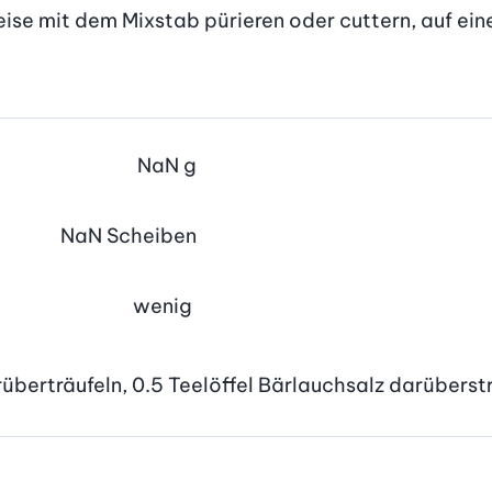
ise mit dem Mixstab pürieren oder cuttern, auf ei
NaN
g
NaN
Scheiben
wenig
rüberträufeln, 0.5 Teelöffel Bärlauchsalz darüberst