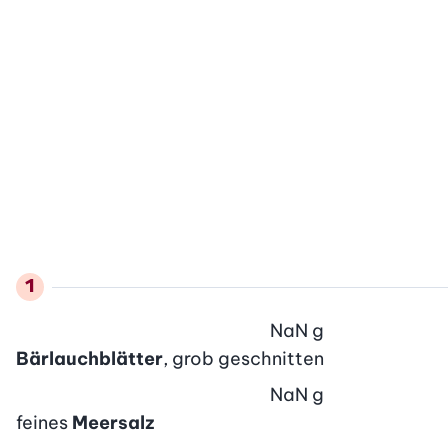
NaN
g
Bärlauchblätter
, grob geschnitten
NaN
g
feines
Meersalz