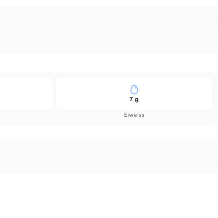
7 g
Eiweiss