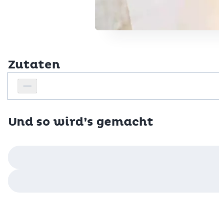
Zutaten
Personenanzahl
Personenanzahl verringern
Und so wird’s gemacht