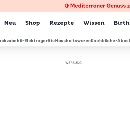
Mediterraner Genuss 
🍋
Hauptmenü
Neu
Shop
Rezepte
Wissen
Birt
ackzubehör
Elektrogeräte
Haushaltswaren
Kochbücher
Abos
ärmenü
WERBUNG