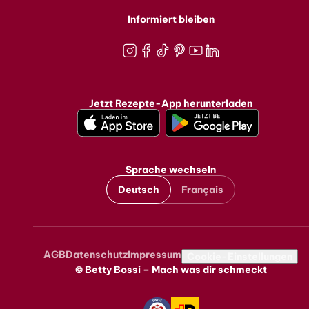
Informiert bleiben
Instagram
Facebook
TikTok
Pinterest
Youtube
LinkedIn
Jetzt Rezepte-App herunterladen
Sprache wechseln
Deutsch
Français
AGB
Datenschutz
Impressum
Metanavigation
Cookie-Einstellungen
© Betty Bossi – Mach was dir schmeckt