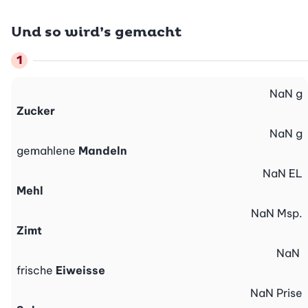
Und so wird’s gemacht
NaN
g
Zucker
NaN
g
gemahlene
Mandeln
NaN
EL
Mehl
NaN
Msp.
Zimt
NaN
frische
Eiweisse
NaN
Prise