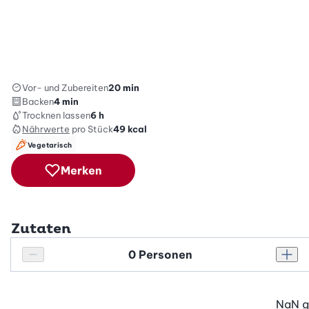
Vor- und Zubereiten
20 min
Backen
4 min
Trocknen lassen
6 h
Nährwerte
pro Stück
49
kcal
Vegetarisch
Merken
Zutaten
Personenanzahl
Personenanzahl verringern
Pers
NaN
g