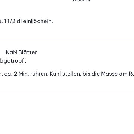
 1 1/2 dl einköcheln.
NaN
Blätter
 abgetropft
a. 2 Min. rühren. Kühl stellen, bis die Masse am Ran