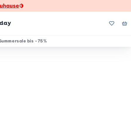
zuhause
🍋
hday
Meine Fa
Me
Summersale bis -75%