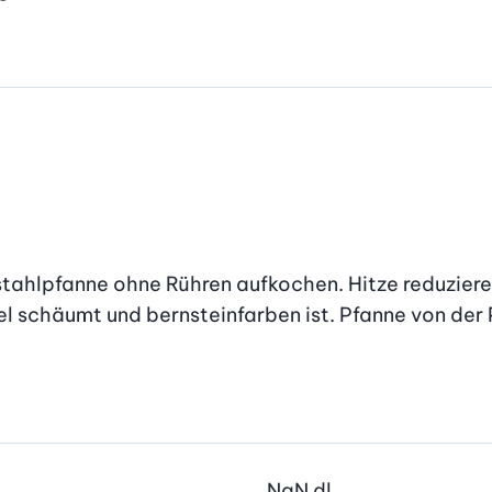
stahlpfanne ohne Rühren aufkochen. Hitze reduzier
schäumt und bernsteinfarben ist. Pfanne von der Pl
NaN
dl