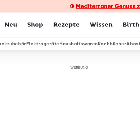
Mediterraner Genuss 
🍋
Hauptmenü
Neu
Shop
Rezepte
Wissen
Birt
ackzubehör
Elektrogeräte
Haushaltswaren
Kochbücher
Abos
ärmenü
WERBUNG