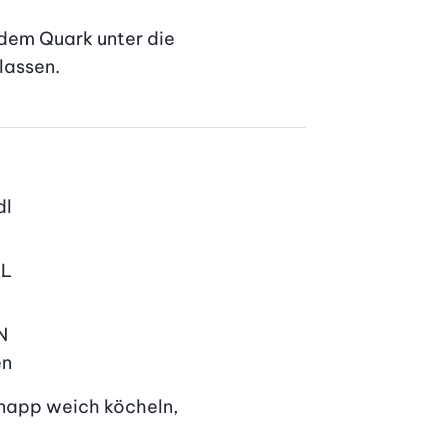
 dem Quark unter die 
lassen.
dl
EL
N
en
napp weich köcheln, 