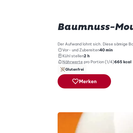
Baumnuss-Mou
Der Aufwand lohnt sich. Diese sämige B
Vor- und Zubereiten
40 min
Kühl stellen
2 h
Nährwerte
pro Portion (1/4)
665
kcal
Glutenfrei
Merken