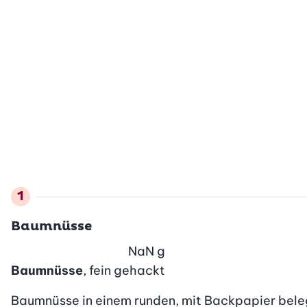
Baumnüsse
NaN
g
Baumnüsse
, fein gehackt
Baumnüsse in einem runden, mit Backpapier belegt