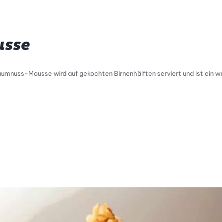
sse
aumnuss-Mousse wird auf gekochten Birnenhälften serviert und ist ein 