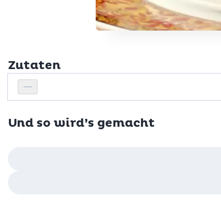
Zutaten
Personenanzahl
Personenanzahl verringern
Und so wird’s gemacht