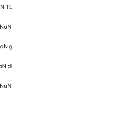
aN
TL
NaN
aN
g
aN
dl
NaN