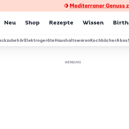
Mediterraner Genuss 
🍋
Hauptmenü
Neu
Shop
Rezepte
Wissen
Birt
ackzubehör
Elektrogeräte
Haushaltswaren
Kochbücher
Abos
ärmenü
WERBUNG