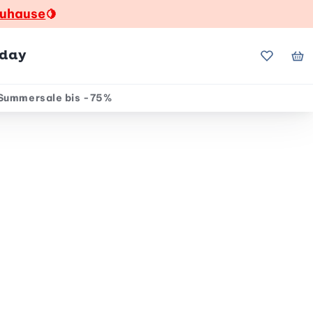
zuhause
🍋
hday
Meine Fa
Me
Summersale bis -75%