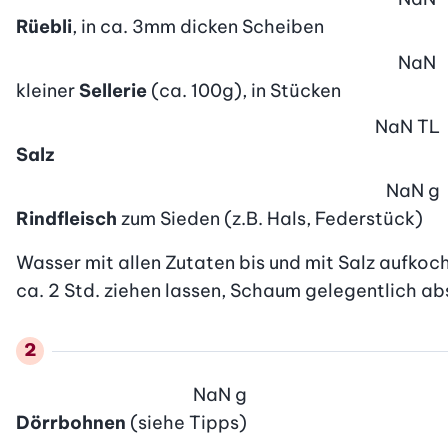
Rüebli
, in ca. 3mm dicken Scheiben
NaN
kleiner
Sellerie
(ca. 100g), in Stücken
NaN
TL
Salz
NaN
g
Rindfleisch
zum Sieden (z.B. Hals, Federstück)
Wasser mit allen Zutaten bis und mit Salz aufkoc
ca. 2 Std. ziehen lassen, Schaum gelegentlich a
NaN
g
Dörrbohnen
(siehe Tipps)