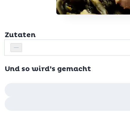
Zutaten
Personenanzahl
Personenanzahl verringern
Und so wird’s gemacht