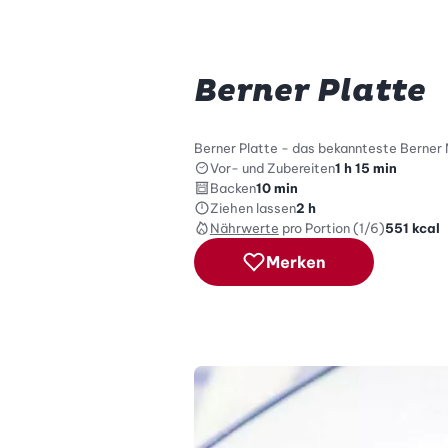
Berner Platte
Berner Platte - das bekannteste Berner 
Vor- und Zubereiten
1 h 15 min
Backen
10 min
Ziehen lassen
2 h
Nährwerte
pro Portion (1/6)
551
kcal
Merken