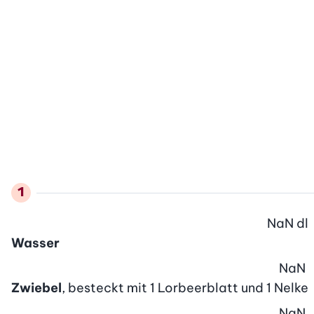
NaN
dl
Wasser
NaN
Zwiebel
, besteckt mit 1 Lorbeerblatt und 1 Nelke
NaN