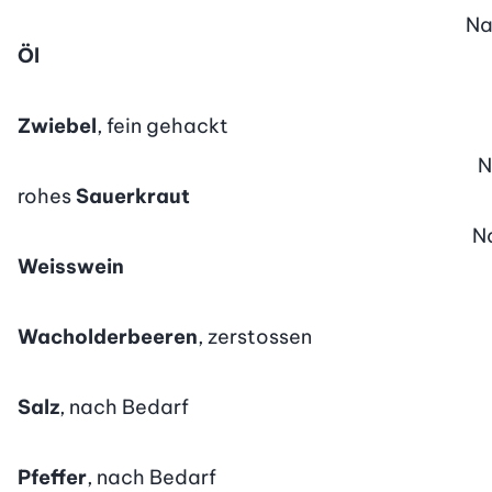
N
Öl
Zwiebel
, fein gehackt
N
rohes
Sauerkraut
N
Weisswein
Wacholderbeeren
, zerstossen
Salz
, nach Bedarf
Pfeffer
, nach Bedarf