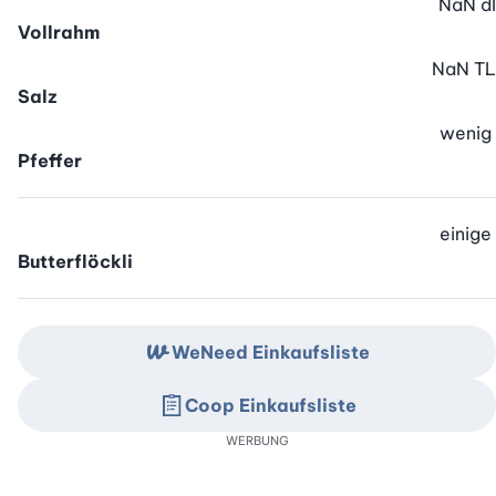
NaN
dl
Vollrahm
NaN
TL
Salz
wenig
Pfeffer
einige
Butterflöckli
WeNeed Einkaufsliste
Coop Einkaufsliste
WERBUNG