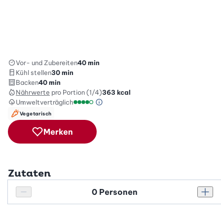
Vor- und Zubereiten
40 min
Kühl stellen
30 min
Backen
40 min
Nährwerte
pro Portion (1/4)
363
kcal
Umweltverträglich
Green Betty Skala Info
Umweltverträglichkeitsskala: 4 von 5
Vegetarisch
Merken
Zutaten
Personenanzahl
Personenanzahl verringern
Pers