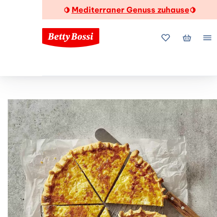
Mediterraner Genuss zuhause
🍋
🍋
Meine Favorite
Mein Wa
Me