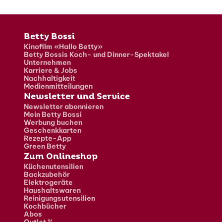
Fusszeile
Betty Bossi
Kinofilm «Hallo Betty»
Betty Bossis Koch- und Dinner-Spektakel
Unternehmen
Karriere & Jobs
Nachhaltigkeit
Medienmitteilungen
Newsletter und Service
Newsletter abonnieren
Mein Betty Bossi
Werbung buchen
Geschenkkarten
Rezepte-App
Green Betty
Zum Onlineshop
Küchenutensilien
Backzubehör
Elektrogeräte
Haushaltswaren
Reinigungsutensilien
Kochbücher
Abos
Outlet %