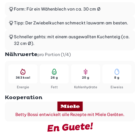
Form: Für ein Wähenblech von ca. 30 cm Ø
Tipp: Der Zwiebelkuchen schmeckt lauwarm am besten.
Schneller gehts: mit einem ausgewallten Kuchenteig (ca.
32 cm Ø).
Nährwerte
pro Portion (1/4)
363 kcal
26 g
25 g
8 g
Energie
Fett
Kohlenhydrate
Eiweiss
Kooperation
Betty Bossi entwickelt alle Rezepte mit Miele Geräten.
En Guete!