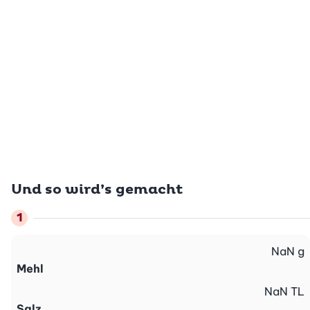
Und so wird’s gemacht
NaN
g
Mehl
NaN
TL
Salz