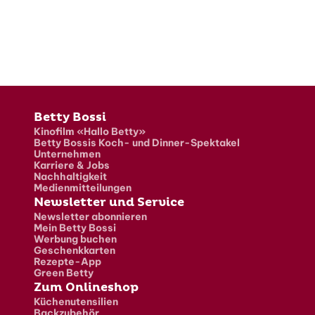
Fusszeile
Betty Bossi
Kinofilm «Hallo Betty»
Betty Bossis Koch- und Dinner-Spektakel
Unternehmen
Karriere & Jobs
Nachhaltigkeit
Medienmitteilungen
Newsletter und Service
Newsletter abonnieren
Mein Betty Bossi
Werbung buchen
Geschenkkarten
Rezepte-App
Green Betty
Zum Onlineshop
Küchenutensilien
Backzubehör