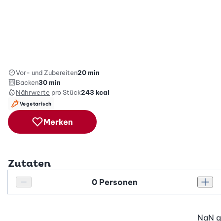
Vor- und Zubereiten
20 min
Backen
30 min
Nährwerte
pro Stück
243
kcal
Vegetarisch
Merken
Zutaten
Personenanzahl
Personenanzahl verringern
Pers
NaN
g