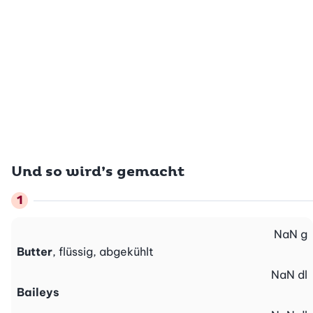
Und so wird’s gemacht
NaN
g
Butter
, flüssig, abgekühlt
NaN
dl
Baileys